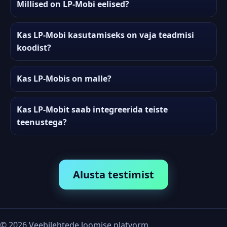
Millised on LP-Mobi eelised?
Kas LP-Mobi kasutamiseks on vaja teadmisi
koodist?
Kas LP-Mobis on malle?
Kas LP-Mobit saab integreerida teiste
teenustega?
Alusta testimist
©
2026
Veebilehtede loomise platvorm