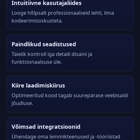
Intuitiivne kasutajaliides
Looge hõlpsalt professionaalseid lehti, ilma
kodeerimisoskusteta.
Paindlikud seadistused
Täielik kontroll iga detaili disaini ja
funktsionaalsuse üle.
Kiire laadimiskiirus
Optimeeritud kood tagab suurepärase veebisaidi
jõudluse.
Võimsad integratsioonid
Ühendage oma lemmikteenused ja -tööriistad