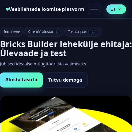
Veebilehtede loomise platvorm
ET
Intuitiivne
Kiire töö alustamine
Tasuta juurdepääs
Bricks Builder lehekülje ehitaja:
Ülevaade ja test
Juhised ideaalse müügitööriista valimiseks.
Alusta tasuta
Tutvu demoga