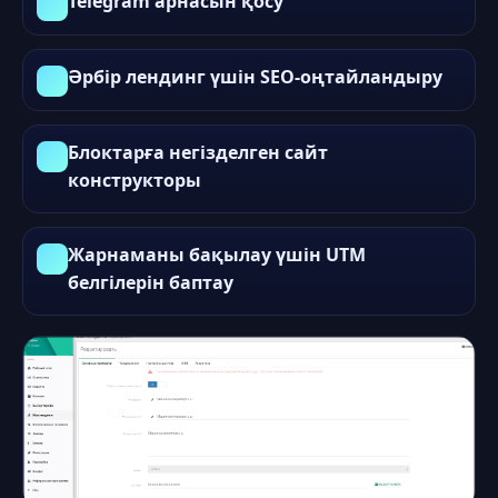
Telegram арнасын қосу
Әрбір лендинг үшін SEO-оңтайландыру
Блоктарға негізделген сайт
конструкторы
Жарнаманы бақылау үшін UTM
белгілерін баптау