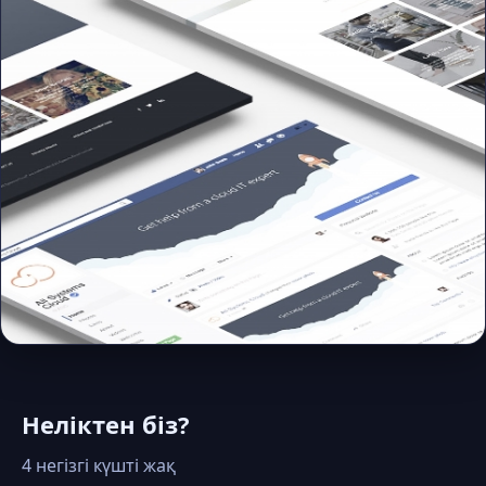
Неліктен біз?
4 негізгі күшті жақ