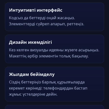
Интуитивті интерфейс
Кодсыз да беттерді оңай жасаңыз.
Элементтерді сүйреп апарып, реттеңіз.
Дизайн икемділігі
Кез келген визуалды идеяны жүзеге асырыңыз.
Макеттің әрбір элементін толық бақылау.
Жылдам бейімделу
Сіздің беттеріңіз барлық құрылғыларда
керемет көрінеді: телефондардан бастап
жұмыс үстелдеріне дейін.