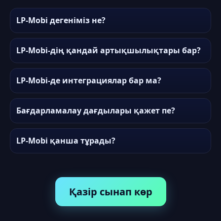
LP-Mobi дегеніміз не?
LP-Mobi-дің қандай артықшылықтары бар?
LP-Mobi-де интеграциялар бар ма?
Бағдарламалау дағдылары қажет пе?
LP-Mobi қанша тұрады?
Қазір сынап көр