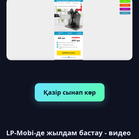
Қазір сынап көр
LP-Mobi-де жылдам бастау - видео