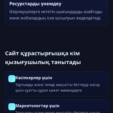
Ресурстарды үнемдеу
Әзірлеушілерге кететін шығындарды азайтады
және жобалардың іске қосылуын жеделдетеді.
Сайт құрастырғышқа кім
қызығушылық танытады
Кәсіпкерлер үшін
Тартымды және тиімді мақсатты беттерді жасау
үшін қуатты құрал қажет мамандарға
Маркетологтар үшін
Тартымды және тиімді мақсатты беттерді жасау