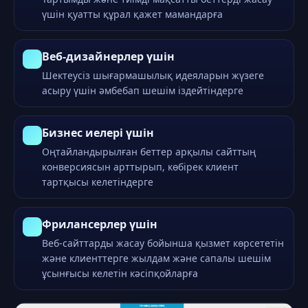
үшін қуатты құрал қажет мамандарға
Веб-дизайнерлер үшін
Шектеусіз шығармашылық идеяларын жүзеге
асыру үшін әмбебап шешім іздейтіндерге
Бизнес иелері үшін
Оңтайландырылған беттер арқылы сайттың
конверсиясын арттырып, көбірек клиент
тартқысы келетіндерге
Фрилансерлер үшін
Веб-сайттарды жасау бойынша қызмет көрсететін
және клиенттерге жылдам және сапалы шешім
ұсынғысы келетін кәсіпқойларға