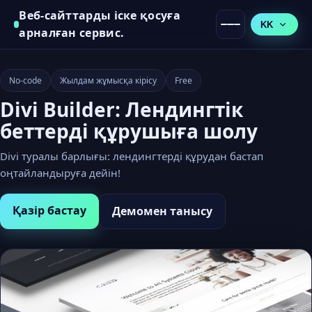
Веб-сайттарды іске қосуға
KK
арналған сервис.
No-code
Жылдам жұмысқа кірісу
Free
Divi Builder: Лендингтік
беттерді құрушыға шолу
Divi туралы барлығы: лендингтерді құрудан бастап
оңтайландыруға дейін!
Қазір бастау
Демомен танысу