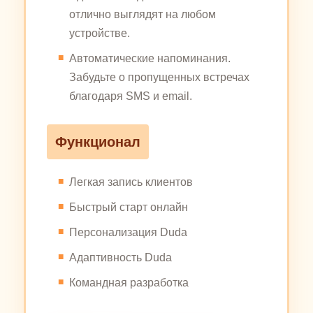
отлично выглядят на любом
устройстве.
Автоматические напоминания.
Забудьте о пропущенных встречах
благодаря SMS и email.
Функционал
Легкая запись клиентов
Быстрый старт онлайн
Персонализация Duda
Адаптивность Duda
Командная разработка