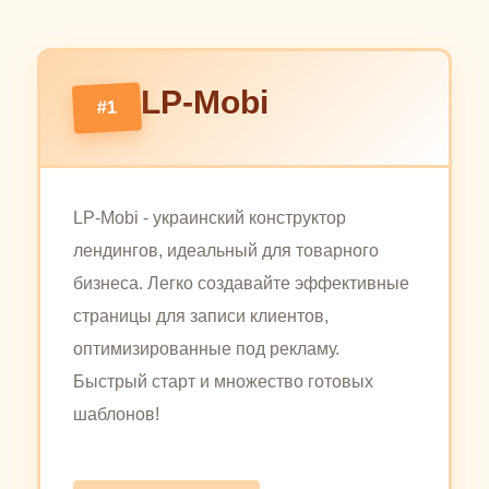
LP-Mobi
#1
LP-Mobi - украинский конструктор
лендингов, идеальный для товарного
бизнеса. Легко создавайте эффективные
страницы для записи клиентов,
оптимизированные под рекламу.
Быстрый старт и множество готовых
шаблонов!