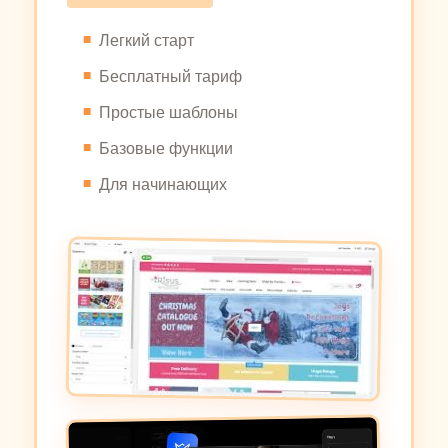
Легкий старт
Бесплатный тариф
Простые шаблоны
Базовые функции
Для начинающих