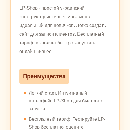
LP-Shop - простой украинский
конструктор интернет-магазинов,
идеальный для новичков. Легко создать
сайт для записи клиентов. Бесплатный
тариф позволяет быстро запустить
онлайн-бизнес!
Преимущества
Легкий старт. Интуитивный
интерфейс LP-Shop для быстрого
запуска.
Бесплатный тариф. Тестируйте LP-
Shop бесплатно, оцените