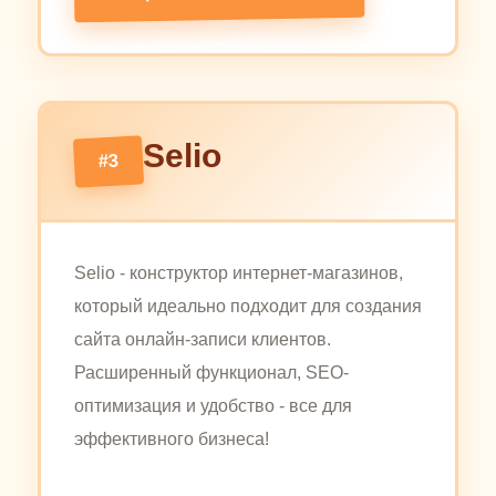
Selio
#3
Selio - конструктор интернет-магазинов,
который идеально подходит для создания
сайта онлайн-записи клиентов.
Расширенный функционал, SEO-
оптимизация и удобство - все для
эффективного бизнеса!