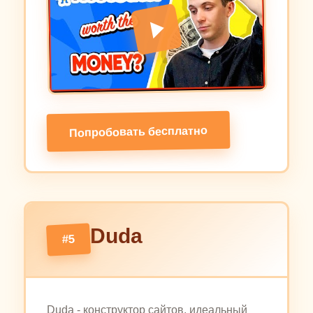
Попробовать бесплатно
Duda
#5
Duda - конструктор сайтов, идеальный