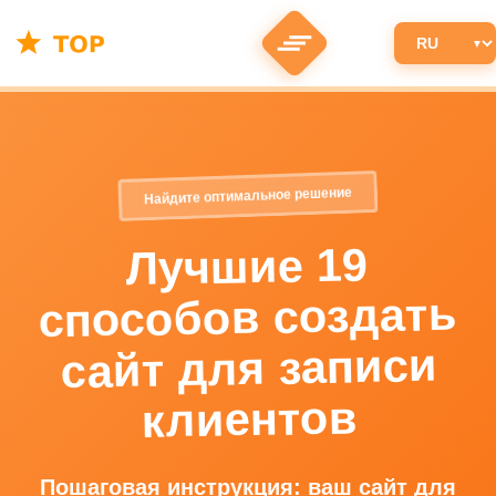
Найдите оптимальное решение
Лучшие 19
способов создать
сайт для записи
клиентов
Пошаговая инструкция: ваш сайт для