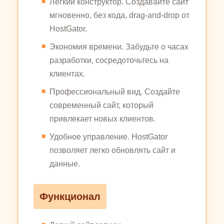
Легкий конструктор. Создавайте сайт
мгновенно, без кода, drag-and-drop от
HostGator.
Экономия времени. Забудьте о часах
разработки, сосредоточьтесь на
клиентах.
Профессиональный вид. Создайте
современный сайт, который
привлекает новых клиентов.
Удобное управление. HostGator
позволяет легко обновлять сайт и
данные.
Функционал