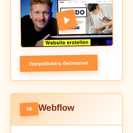
Попробовать бесплатно
Webflow
#9