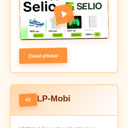
Získat přístup
LP-Mobi
#2