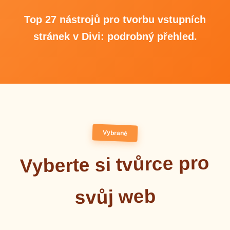
Top 27 nástrojů pro tvorbu vstupních
stránek v Divi: podrobný přehled.
Vybrané
Vyberte si tvůrce pro
svůj web