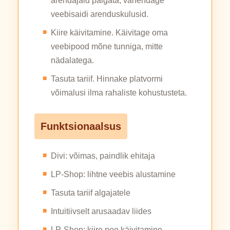
arendajaid palgata, vähendage
veebisaidi arenduskulusid.
Kiire käivitamine. Käivitage oma
veebipood mõne tunniga, mitte
nädalatega.
Tasuta tariif. Hinnake platvormi
võimalusi ilma rahaliste kohustusteta.
Funktsionaalsus
Divi: võimas, paindlik ehitaja
LP-Shop: lihtne veebis alustamine
Tasuta tariif algajatele
Intuitiivselt arusaadav liides
LP-Shop: kiire poe käivitamine