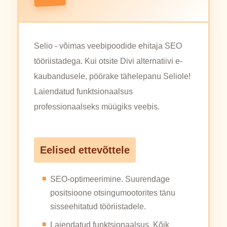
Selio - võimas veebipoodide ehitaja SEO
tööriistadega. Kui otsite Divi alternatiivi e-
kaubandusele, pöörake tähelepanu Seliole!
Laiendatud funktsionaalsus
professionaalseks müügiks veebis.
Eelised ettevõttele
SEO-optimeerimine. Suurendage
positsioone otsingumootorites tänu
sisseehitatud tööriistadele.
Laiendatud funktsionaalsus. Kõik