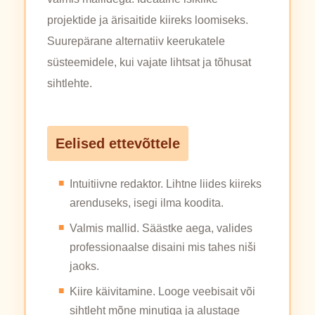
projektide ja ärisaitide kiireks loomiseks.
Suurepärane alternatiiv keerukatele
süsteemidele, kui vajate lihtsat ja tõhusat
sihtlehte.
Eelised ettevõttele
Intuitiivne redaktor. Lihtne liides kiireks
arenduseks, isegi ilma koodita.
Valmis mallid. Säästke aega, valides
professionaalse disaini mis tahes niši
jaoks.
Kiire käivitamine. Looge veebisait või
sihtleht mõne minutiga ja alustage