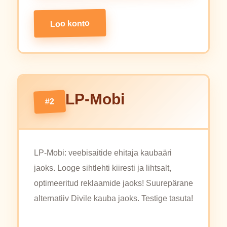
Loo konto
LP-Mobi
#2
LP-Mobi: veebisaitide ehitaja kaubaäri
jaoks. Looge sihtlehti kiiresti ja lihtsalt,
optimeeritud reklaamide jaoks! Suurepärane
alternatiiv Divile kauba jaoks. Testige tasuta!