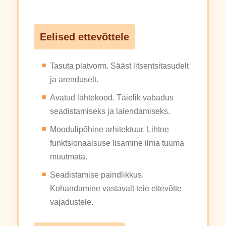
Eelised ettevõttele
Tasuta platvorm. Sääst litsentsitasudelt
ja arenduselt.
Avatud lähtekood. Täielik vabadus
seadistamiseks ja laiendamiseks.
Moodulipõhine arhitektuur. Lihtne
funktsionaalsuse lisamine ilma tuuma
muutmata.
Seadistamise paindlikkus.
Kohandamine vastavalt teie ettevõtte
vajadustele.