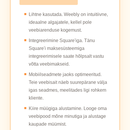
Lihtne kasutada. Weebly on intuitiivne,
ideaalne algajatele, kellel pole
veebiarenduse kogemust.
Integreerimine Square'iga. Tänu
Square'i maksesüsteemiga
integreerimisele saate hõlpsalt vastu
võtta veebimakseid.
Mobiilseadmete jaoks optimeeritud.
Teie veebisait näeb suurepärane välja
igas seadmes, meelitades ligi rohkem
kliente.
Kiire müügiga alustamine. Looge oma
veebipood mõne minutiga ja alustage
kaupade müümist.