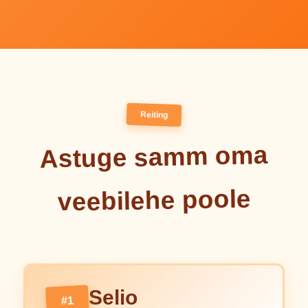
Reiting
Astuge samm oma
veebilehe poole
Selio
#1