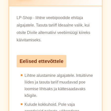
LP-Shop - lihtne veebipoodide ehitaja
algajatele. Tasuta tariif! Ideaalne valik, kui
otsite Divile alternatiivi veebimüügi kiireks
käivitamiseks.
Eelised ettevõttele
Lihtne alustamine algajatele. Intuitiivne
liides ja tasuta tariif muudavad poe
loomise lihtsaks ja kättesaadavaks
kõigile.
Kulude kokkuhoid. Pole vaja