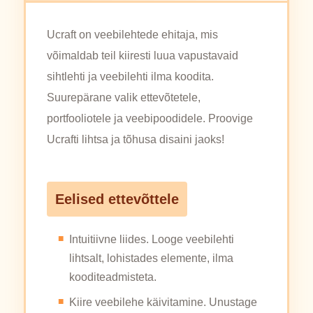
Ucraft on veebilehtede ehitaja, mis
võimaldab teil kiiresti luua vapustavaid
sihtlehti ja veebilehti ilma koodita.
Suurepärane valik ettevõtetele,
portfooliotele ja veebipoodidele. Proovige
Ucrafti lihtsa ja tõhusa disaini jaoks!
Eelised ettevõttele
Intuitiivne liides. Looge veebilehti
lihtsalt, lohistades elemente, ilma
kooditeadmisteta.
Kiire veebilehe käivitamine. Unustage