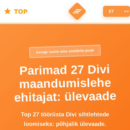
Astuge samm oma veebilehe poole
Parimad 27 Divi
maandumislehe
ehitajat: ülevaade
Top 27 tööriista Divi sihtlehtede
loomiseks: põhjalik ülevaade.