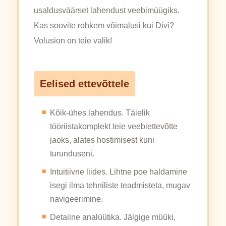
usaldusväärset lahendust veebimüügiks.
Kas soovite rohkem võimalusi kui Divi?
Volusion on teie valik!
Eelised ettevõttele
Kõik-ühes lahendus. Täielik
tööriistakomplekt teie veebiettevõtte
jaoks, alates hostimisest kuni
turunduseni.
Intuitiivne liides. Lihtne poe haldamine
isegi ilma tehniliste teadmisteta, mugav
navigeerimine.
Detailne analüütika. Jälgige müüki,