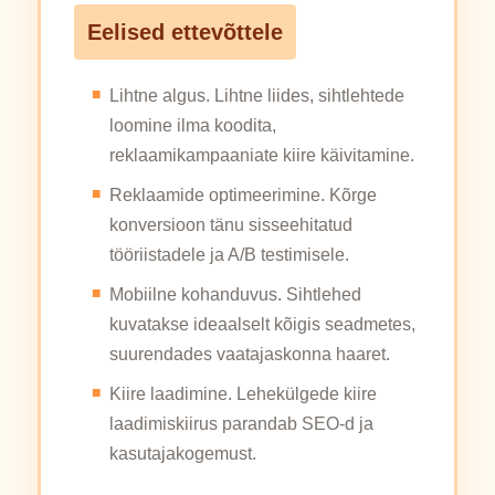
Eelised ettevõttele
Lihtne algus. Lihtne liides, sihtlehtede
loomine ilma koodita,
reklaamikampaaniate kiire käivitamine.
Reklaamide optimeerimine. Kõrge
konversioon tänu sisseehitatud
tööriistadele ja A/B testimisele.
Mobiilne kohanduvus. Sihtlehed
kuvatakse ideaalselt kõigis seadmetes,
suurendades vaatajaskonna haaret.
Kiire laadimine. Lehekülgede kiire
laadimiskiirus parandab SEO-d ja
kasutajakogemust.