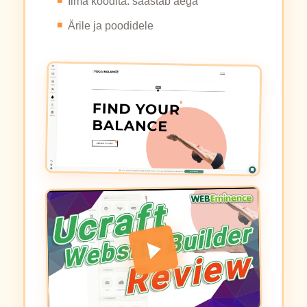
Ilma koodita: säästab aega
Ärile ja poodidele