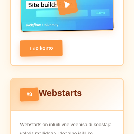
Loo konto
Webstarts
#8
Webstarts on intuitiivne veebisaidi koostaja
valmis mallidega. Ideaalne isiklike