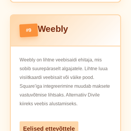
Weebly
#9
Weebly on lihtne veebisaidi ehitaja, mis
sobib suurepäraselt algajatele. Lihtne luua
visiitkaardi veebisait või väike pood.
Square'iga integreerimine muudab maksete
vastuvõtmise lihtsaks. Alternatiiv Divile
kiireks veebis alustamiseks.
Eelised ettevõttele