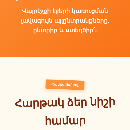
Վայրէջքի էջերի կառուցման
լավագույն այլընտրանքները.
ընտրիր և ստեղծիր՛։
Հանրաճանաչ
Հարթակ ձեր նիշի
համար