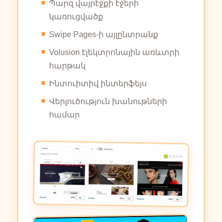
Պարզ վայրէջքի էջերի
կառուցվածք
Swipe Pages-ի այլընտրանք
Volusion էլեկտրոնային առևտրի
հարթակ
Ինտուիտիվ ինտերֆեյս
Վերլուծություն խանութների
համար