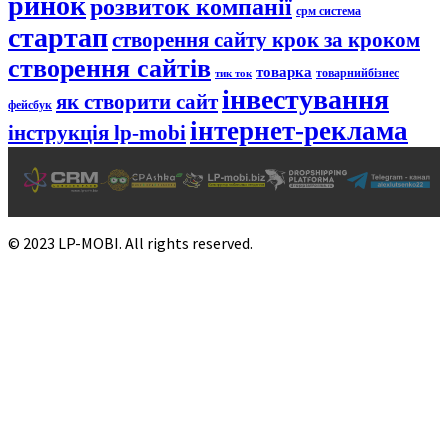
ринок
розвиток компанії
срм система
стартап
створення сайту крок за кроком
створення сайтів
товарка
товарнийбізнес
тик ток
інвестування
як створити сайт
фейсбук
інтернет-реклама
інструкція lp-mobi
© 2023 LP-MOBI. All rights reserved.