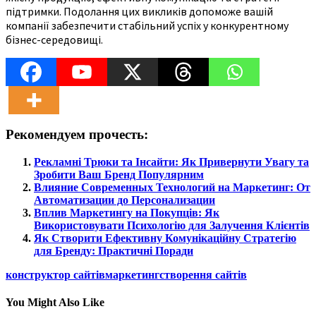
підтримки. Подолання цих викликів допоможе вашій
компанії забезпечити стабільний успіх у конкурентному
бізнес-середовищі.
Рекомендуем прочесть:
Рекламні Трюки та Інсайти: Як Привернути Увагу та
Зробити Ваш Бренд Популярним
Влияние Современных Технологий на Маркетинг: От
Автоматизации до Персонализации
Вплив Маркетингу на Покупців: Як
Використовувати Психологію для Залучення Клієнтів
Як Створити Ефективну Комунікаційну Стратегію
для Бренду: Практичні Поради
конструктор сайтів
маркетинг
створення сайтів
You Might Also Like