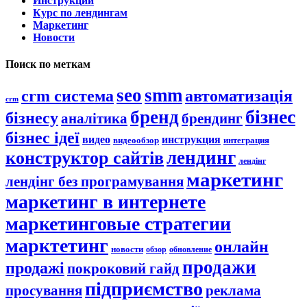
Инструкции
Курс по лендингам
Маркетинг
Новости
Поиск по меткам
seo
smm
crm система
автоматизація
crm
бізнес
бренд
бізнесу
аналітика
брендинг
бізнес ідеї
видео
инструкция
видеообзор
интеграция
лендинг
конструктор сайтів
лендінг
маркетинг
лендінг без програмування
маркетинг в интернете
маркетинговые стратегии
марктетинг
онлайн
новости
обзор
обновление
продажи
продажі
покроковий гайд
підприємство
просування
реклама