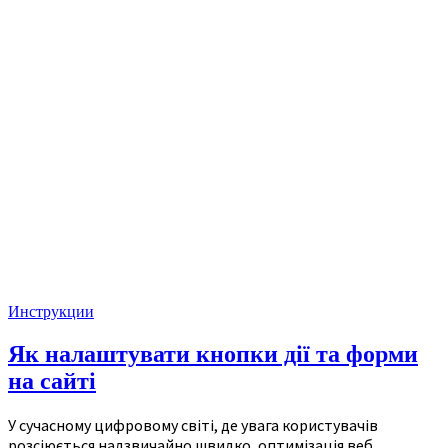
Инструкции
Як налаштувати кнопки дії та форми
на сайті
У сучасному цифровому світі, де увага користувачів
розсіюється надзвичайно швидко, оптимізація веб...…