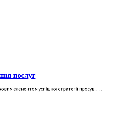
ння послуг
човим елементом успішної стратегії просув...…