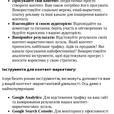
Просувайте свій контент:
Недостатньо просто
створити контент. Вам також потрібно його просувати.
Використовуйте соціальні мережі, email-маркетинг,
платну рекламу та інші канали для поширення вашого
контенту.
Взаємодійте зі своєю аудиторією:
Відповідайте на
коментарі та питання, беріть участь в обговореннях та
будуйте відносини з вашою аудиторією.
Вимірюйте результати:
Відстежуйте результати своїх
контент-маркетингових зусиль. Який контент
приносить найбільше трафіку, лідів та продажів? Які
канали просування найефективніші? Використовуйте
аналітичні інструменти, щоб відстежувати прогрес і
вносити корективи у свою стратегію.
Інструменти для контент-маркетингу:
Існує безліч різних інструментів, які можуть допомогти вам
у вашій контент-маркетинговій діяльності. Ось деякі з
найпопулярніших:
Google Analytics:
Для відстеження трафіку на ваш сайт
та вимірювання результатів ваших контент-
маркетингових зусиль.
Google Search Console:
Для моніторингу ефективності