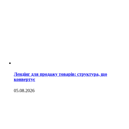
Лендінг для продажу товарів: структура, що
конвертує
05.08.2026