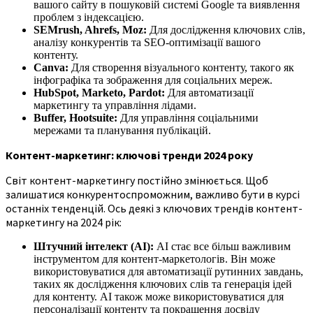
вашого сайту в пошуковій системі Google та виявлення
проблем з індексацією.
SEMrush, Ahrefs, Moz:
Для дослідження ключових слів,
аналізу конкурентів та SEO-оптимізації вашого
контенту.
Canva:
Для створення візуального контенту, такого як
інфографіка та зображення для соціальних мереж.
HubSpot, Marketo, Pardot:
Для автоматизації
маркетингу та управління лідами.
Buffer, Hootsuite:
Для управління соціальними
мережами та планування публікацій.
Контент-маркетинг: ключові тренди 2024 року
Світ контент-маркетингу постійно змінюється. Щоб
залишатися конкурентоспроможним, важливо бути в курсі
останніх тенденцій. Ось деякі з ключових трендів контент-
маркетингу на 2024 рік:
Штучний інтелект (AI):
AI стає все більш важливим
інструментом для контент-маркетологів. Він може
використовуватися для автоматизації рутинних завдань,
таких як дослідження ключових слів та генерація ідей
для контенту. AI також може використовуватися для
персоналізації контенту та покращення досвіду