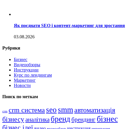
Як поєднати SEO і контент-маркетинг для зростання
03.08.2026
Рубрики
Бизнес
Видеообзоры
Инструкции
Курс по лендингам
Маркетинг
Новости
Поиск по меткам
seo
smm
crm система
автоматизація
crm
бізнес
бренд
бізнесу
аналітика
брендинг
бізнес ідеї
видео
инструкция
видеообзор
интеграция