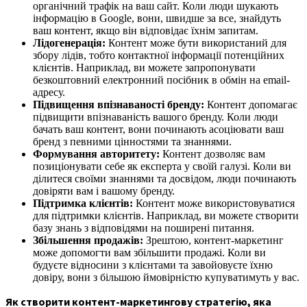
органічний трафік на ваш сайт. Коли люди шукають
інформацію в Google, вони, швидше за все, знайдуть
ваш контент, якщо він відповідає їхнім запитам.
Лідогенерація:
Контент може бути використаний для
збору лідів, тобто контактної інформації потенційних
клієнтів. Наприклад, ви можете запропонувати
безкоштовний електронний посібник в обмін на email-
адресу.
Підвищення впізнаваності бренду:
Контент допомагає
підвищити впізнаваність вашого бренду. Коли люди
бачать ваш контент, вони починають асоціювати ваш
бренд з певними цінностями та знаннями.
Формування авторитету:
Контент дозволяє вам
позиціонувати себе як експерта у своїй галузі. Коли ви
ділитеся своїми знаннями та досвідом, люди починають
довіряти вам і вашому бренду.
Підтримка клієнтів:
Контент може використовуватися
для підтримки клієнтів. Наприклад, ви можете створити
базу знань з відповідями на поширені питання.
Збільшення продажів:
Зрештою, контент-маркетинг
може допомогти вам збільшити продажі. Коли ви
будуєте відносини з клієнтами та завойовуєте їхню
довіру, вони з більшою ймовірністю купуватимуть у вас.
Як створити контент-маркетингову стратегію, яка