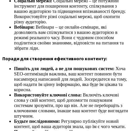
Соціальні мережі:
Соціальні мережі – це потужний
інструмент для поширення контенту, спілкування з
вашою аудиторією та підвищення впізнаваності бренду.
Використовуйте різні соціальні мережі, щоб охопити
різну аудиторію.
Вебінари:
Вебінари – це онлайн-семінари, які
дозволяють вам спілкуватися з вашою аудиторією в
режимі реального часу. Вони є чудовим способом
поділитися своїми знаннями, відповісти на питання та
зібрати ліди.
Поради для створення ефективного контенту:
Пишіть для людей, а не для пошукових систем:
Хоча
SEO-оптимізація важлива, ваш контент повинен бути
насамперед написаний для людей. Зосередьтеся на тому,
щоб надати їм цінну інформацію, яка буде їм цікава та
корисна.
Використовуйте ключові слова:
Включіть ключові
слова у свій контент, щоб допомогти пошуковим
системам зрозуміти, про що він. Але не переборщіть з
ключовими словами, інакше ваш контент буде виглядати
штучним.
Будьте послідовними:
Регулярно публікуйте новий
контент, щоб ваша аудиторія знала, що їм є чого чекати.