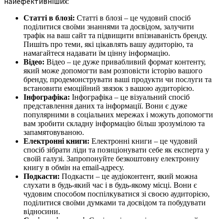
найефективніших:
Статті в блозі:
Статті в блозі – це чудовий спосіб
поділитися своїми знаннями та досвідом, залучити
трафік на ваш сайт та підвищити впізнаваність бренду.
Пишіть про теми, які цікавлять вашу аудиторію, та
намагайтеся надавати їм цінну інформацію.
Відео:
Відео – це дуже привабливий формат контенту,
який може допомогти вам розповісти історію вашого
бренду, продемонструвати ваші продукти чи послуги та
встановити емоційний звязок з вашою аудиторією.
Інфографіка:
Інфографіка – це візуальний спосіб
представлення даних та інформації. Вони є дуже
популярними в соціальних мережах і можуть допомогти
вам зробити складну інформацію більш зрозумілою та
запамятовуваною.
Електронні книги:
Електронні книги – це чудовий
спосіб зібрати ліди та позиціонувати себе як експерта у
своїй галузі. Запропонуйте безкоштовну електронну
книгу в обмін на email-адресу.
Подкасти:
Подкасти – це аудіоконтент, який можна
слухати в будь-який час і в будь-якому місці. Вони є
чудовим способом поспілкуватися зі своєю аудиторією,
поділитися своїми думками та досвідом та побудувати
відносини.