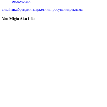
технологии
аналітика
брендинг
маркетинг
просування
реклама
You Might Also Like