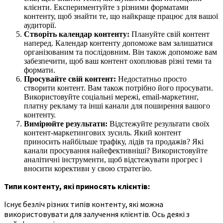
клієнти. Експериментуйте з різними форматами
контенту, щоб знайти те, що найкраще працює для вашої
аудиторії.
Створіть календар контенту:
Плануйте свій контент
наперед. Календар контенту допоможе вам залишатися
організованим та послідовним. Він також допоможе вам
забезпечити, щоб ваш контент охоплював різні теми та
формати.
Просувайте свій контент:
Недостатньо просто
створити контент. Вам також потрібно його просувати.
Використовуйте соціальні мережі, email-маркетинг,
платну рекламу та інші канали для поширення вашого
контенту.
Вимірюйте результати:
Відстежуйте результати своїх
контент-маркетингових зусиль. Який контент
приносить найбільше трафіку, лідів та продажів? Які
канали просування найефективніші? Використовуйте
аналітичні інструменти, щоб відстежувати прогрес і
вносити корективи у свою стратегію.
Типи контенту, які приносять клієнтів:
Існує безліч різних типів контенту, які можна
використовувати для залучення клієнтів. Ось деякі з