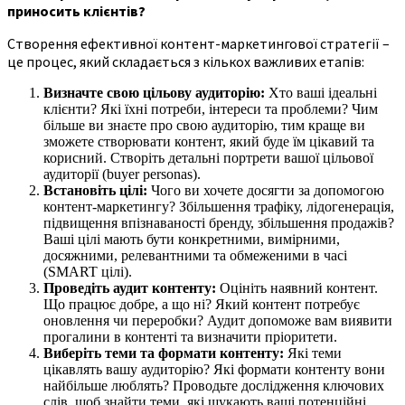
приносить клієнтів?
Створення ефективної контент-маркетингової стратегії –
це процес, який складається з кількох важливих етапів:
Визначте свою цільову аудиторію:
Хто ваші ідеальні
клієнти? Які їхні потреби, інтереси та проблеми? Чим
більше ви знаєте про свою аудиторію, тим краще ви
зможете створювати контент, який буде їм цікавий та
корисний. Створіть детальні портрети вашої цільової
аудиторії (buyer personas).
Встановіть цілі:
Чого ви хочете досягти за допомогою
контент-маркетингу? Збільшення трафіку, лідогенерація,
підвищення впізнаваності бренду, збільшення продажів?
Ваші цілі мають бути конкретними, вимірними,
досяжними, релевантними та обмеженими в часі
(SMART цілі).
Проведіть аудит контенту:
Оцініть наявний контент.
Що працює добре, а що ні? Який контент потребує
оновлення чи переробки? Аудит допоможе вам виявити
прогалини в контенті та визначити пріоритети.
Виберіть теми та формати контенту:
Які теми
цікавлять вашу аудиторію? Які формати контенту вони
найбільше люблять? Проводьте дослідження ключових
слів, щоб знайти теми, які шукають ваші потенційні