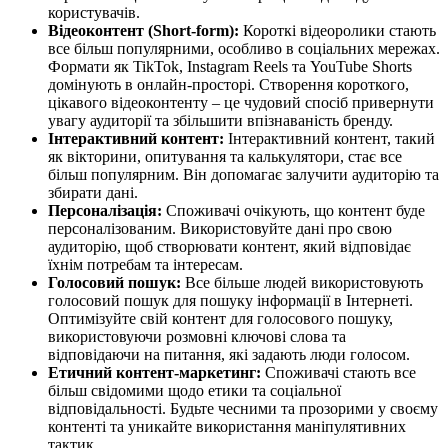
користувачів.
Відеоконтент (Short-form):
Короткі відеоролики стають
все більш популярними, особливо в соціальних мережах.
Формати як TikTok, Instagram Reels та YouTube Shorts
домінують в онлайн-просторі. Створення короткого,
цікавого відеоконтенту – це чудовий спосіб привернути
увагу аудиторії та збільшити впізнаваність бренду.
Інтерактивний контент:
Інтерактивний контент, такий
як вікторини, опитування та калькулятори, стає все
більш популярним. Він допомагає залучити аудиторію та
збирати дані.
Персоналізація:
Споживачі очікують, що контент буде
персоналізованим. Використовуйте дані про свою
аудиторію, щоб створювати контент, який відповідає
їхнім потребам та інтересам.
Голосовий пошук:
Все більше людей використовують
голосовий пошук для пошуку інформації в Інтернеті.
Оптимізуйте свій контент для голосового пошуку,
використовуючи розмовні ключові слова та
відповідаючи на питання, які задають люди голосом.
Етичний контент-маркетинг:
Споживачі стають все
більш свідомими щодо етики та соціальної
відповідальності. Будьте чесними та прозорими у своєму
контенті та уникайте використання маніпулятивних
тактик.