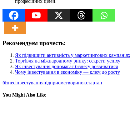
професійних цілей.
Рекомендуем прочесть:
Як підвищити активність у маркетингових кампаніях
Торгівля на міжнародному ринку: секрети успіху
Як інвестування допомагає бізнесу розвиватися
Чому інвестування в економіку — ключ до росту
бізнес
інвестування
підприємство
ринок
стартап
You Might Also Like