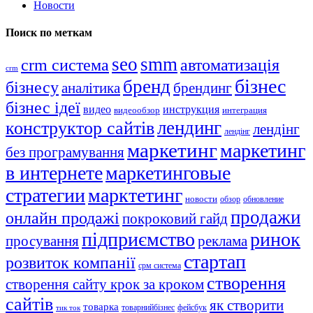
Новости
Поиск по меткам
seo
smm
crm система
автоматизація
crm
бізнес
бренд
бізнесу
аналітика
брендинг
бізнес ідеї
видео
инструкция
видеообзор
интеграция
лендинг
конструктор сайтів
лендінг
лендінг
маркетинг
маркетинг
без програмування
в интернете
маркетинговые
стратегии
марктетинг
новости
обзор
обновление
продажи
онлайн продажі
покроковий гайд
підприємство
ринок
просування
реклама
стартап
розвиток компанії
срм система
створення
створення сайту крок за кроком
сайтів
як створити
товарка
товарнийбізнес
фейсбук
тик ток