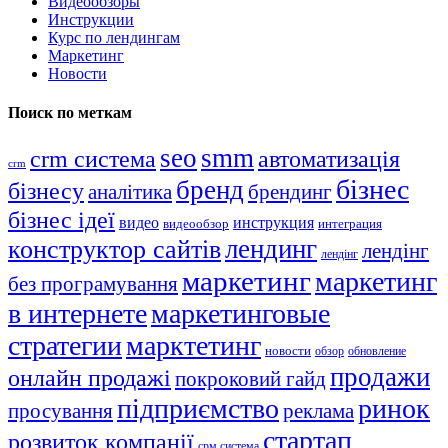
Видеообзоры
Инструкции
Курс по лендингам
Маркетинг
Новости
Поиск по меткам
seo
smm
crm система
автоматизація
crm
бізнес
бренд
бізнесу
аналітика
брендинг
бізнес ідеї
видео
инструкция
видеообзор
интеграция
лендинг
конструктор сайтів
лендінг
лендінг
маркетинг
маркетинг
без програмування
в интернете
маркетинговые
стратегии
марктетинг
новости
обзор
обновление
продажи
онлайн продажі
покроковий гайд
підприємство
ринок
просування
реклама
стартап
розвиток компанії
срм система