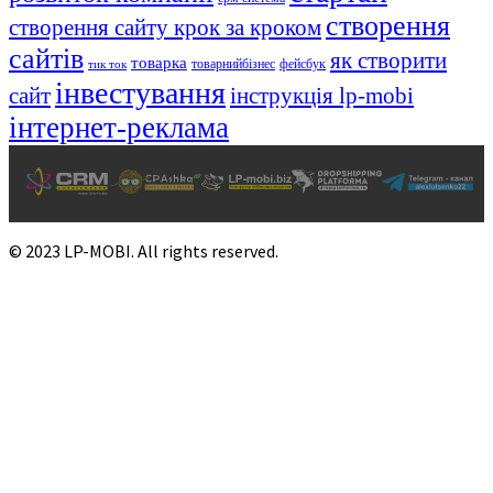
створення
створення сайту крок за кроком
сайтів
як створити
товарка
товарнийбізнес
фейсбук
тик ток
інвестування
сайт
інструкція lp-mobi
інтернет-реклама
© 2023 LP-MOBI. All rights reserved.