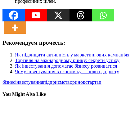
професійних цілей.
Рекомендуем прочесть:
Як підвищити активність у маркетингових кампаніях
Торгівля на міжнародному ринку: секрети успіху
Як інвестування допомагає бізнесу розвиватися
Чому інвестування в економіку — ключ до росту
бізнес
інвестування
підприємство
ринок
стартап
You Might Also Like