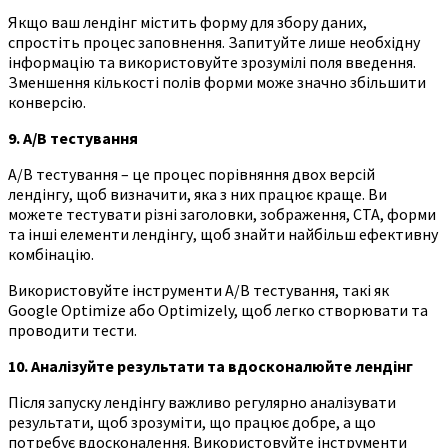
Якщо ваш лендінг містить форму для збору даних,
спростіть процес заповнення. Запитуйте лише необхідну
інформацію та використовуйте зрозумілі поля введення.
Зменшення кількості полів форми може значно збільшити
конверсію.
9. A/B тестування
A/B тестування – це процес порівняння двох версій
лендінгу, щоб визначити, яка з них працює краще. Ви
можете тестувати різні заголовки, зображення, CTA, форми
та інші елементи лендінгу, щоб знайти найбільш ефективну
комбінацію.
Використовуйте інструменти A/B тестування, такі як
Google Optimize або Optimizely, щоб легко створювати та
проводити тести.
10. Аналізуйте результати та вдосконалюйте лендінг
Після запуску лендінгу важливо регулярно аналізувати
результати, щоб зрозуміти, що працює добре, а що
потребує вдосконалення. Використовуйте інструменти