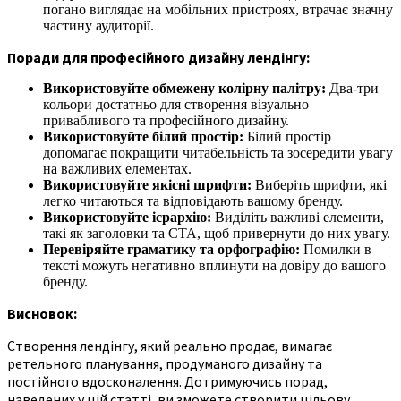
погано виглядає на мобільних пристроях, втрачає значну
частину аудиторії.
Поради для професійного дизайну лендінгу:
Використовуйте обмежену колірну палітру:
Два-три
кольори достатньо для створення візуально
привабливого та професійного дизайну.
Використовуйте білий простір:
Білий простір
допомагає покращити читабельність та зосередити увагу
на важливих елементах.
Використовуйте якісні шрифти:
Виберіть шрифти, які
легко читаються та відповідають вашому бренду.
Використовуйте ієрархію:
Виділіть важливі елементи,
такі як заголовки та CTA, щоб привернути до них увагу.
Перевіряйте граматику та орфографію:
Помилки в
тексті можуть негативно вплинути на довіру до вашого
бренду.
Висновок:
Створення лендінгу, який реально продає, вимагає
ретельного планування, продуманого дизайну та
постійного вдосконалення. Дотримуючись порад,
наведених у цій статті, ви зможете створити цільову