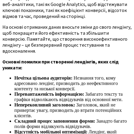
веб-аналітики, такі як Google Analytics, щоб відстежувати
ключові показники, такі як коефіцієнт конверсії, відсоток
відмов та час, проведений на сторінці.
На основі отриманих даних вносьте зміни до свого лендінгу,
щоб покращити його ефективність та збільшити
конверсію. Памятайте, що створення високоефективного
лендінгу – це безперервний процес тестування та
вдосконалення.
Основні помилки при створенні лендінгів, яких слід
уникати:
Нечітка цільова аудиторія:
Незнання того, кому
адресовано лендінг, призводить до неефективного
контенту та низької конверсії.
Перевантаженість інформацією:
Забагато тексту та
графіки відволікають відвідувачів від основної мети.
Непереконливий заголовок:
Заголовок, який не
привертає увагу, призводить до втрати потенційних
клієнтів.
Складний процес заповнення форми:
Занадто багато
полів форми відлякують відвідувачів.
Відсутність мобільної оптимізації:
Лендінг, який