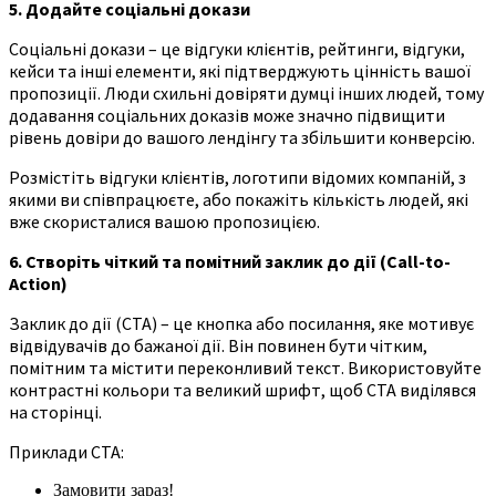
5. Додайте соціальні докази
Соціальні докази – це відгуки клієнтів, рейтинги, відгуки,
кейси та інші елементи, які підтверджують цінність вашої
пропозиції. Люди схильні довіряти думці інших людей, тому
додавання соціальних доказів може значно підвищити
рівень довіри до вашого лендінгу та збільшити конверсію.
Розмістіть відгуки клієнтів, логотипи відомих компаній, з
якими ви співпрацюєте, або покажіть кількість людей, які
вже скористалися вашою пропозицією.
6. Створіть чіткий та помітний заклик до дії (Call-to-
Action)
Заклик до дії (CTA) – це кнопка або посилання, яке мотивує
відвідувачів до бажаної дії. Він повинен бути чітким,
помітним та містити переконливий текст. Використовуйте
контрастні кольори та великий шрифт, щоб CTA виділявся
на сторінці.
Приклади CTA:
Замовити зараз!