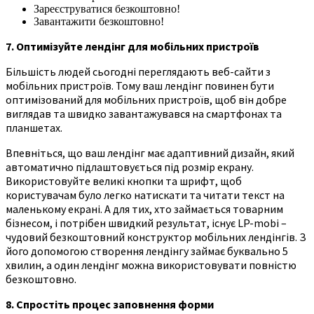
Зареєструватися безкоштовно!
Завантажити безкоштовно!
7. Оптимізуйте лендінг для мобільних пристроїв
Більшість людей сьогодні переглядають веб-сайти з
мобільних пристроїв. Тому ваш лендінг повинен бути
оптимізований для мобільних пристроїв, щоб він добре
виглядав та швидко завантажувався на смартфонах та
планшетах.
Впевніться, що ваш лендінг має адаптивний дизайн, який
автоматично підлаштовується під розмір екрану.
Використовуйте великі кнопки та шрифт, щоб
користувачам було легко натискати та читати текст на
маленькому екрані. А для тих, хто займається товарним
бізнесом, і потрібен швидкий результат, існує LP-mobi –
чудовий безкоштовний конструктор мобільних лендінгів. З
його допомогою створення лендінгу займає буквально 5
хвилин, а один лендінг можна використовувати повністю
безкоштовно.
8. Спростіть процес заповнення форми