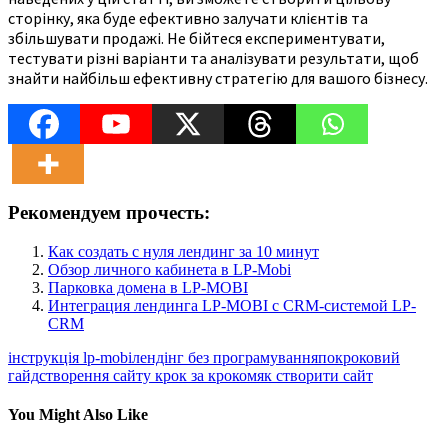
сторінку, яка буде ефективно залучати клієнтів та
збільшувати продажі. Не бійтеся експериментувати,
тестувати різні варіанти та аналізувати результати, щоб
знайти найбільш ефективну стратегію для вашого бізнесу.
Рекомендуем прочесть:
Как создать с нуля лендинг за 10 минут
Обзор личного кабинета в LP-Mobi
Парковка домена в LP-MOBI
Интеграция лендинга LP-MOBI с CRM-системой LP-
CRM
інструкція lp-mobi
лендінг без програмування
покроковий
гайд
створення сайту крок за кроком
як створити сайт
You Might Also Like