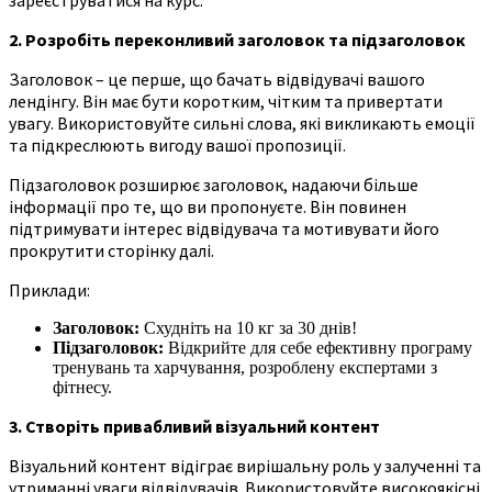
2. Розробіть переконливий заголовок та підзаголовок
Заголовок – це перше, що бачать відвідувачі вашого
лендінгу. Він має бути коротким, чітким та привертати
увагу. Використовуйте сильні слова, які викликають емоції
та підкреслюють вигоду вашої пропозиції.
Підзаголовок розширює заголовок, надаючи більше
інформації про те, що ви пропонуєте. Він повинен
підтримувати інтерес відвідувача та мотивувати його
прокрутити сторінку далі.
Приклади:
Заголовок:
Схудніть на 10 кг за 30 днів!
Підзаголовок:
Відкрийте для себе ефективну програму
тренувань та харчування, розроблену експертами з
фітнесу.
3. Створіть привабливий візуальний контент
Візуальний контент відіграє вирішальну роль у залученні та
утриманні уваги відвідувачів. Використовуйте високоякісні