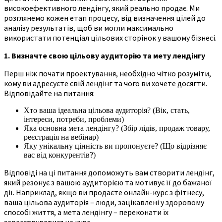
високоефективного лендінгу, який реально продає. Ми
розглянемо кожен етап процесу, від визначення цілей до
аналізу результатів, щоб ви могли максимально
використати потенціал цільових сторінок у вашому бізнесі.
1. Визначте свою цільову аудиторію та мету лендінгу
Перш ніж почати проектування, необхідно чітко розуміти,
кому ви адресуєте свій лендінг та чого ви хочете досягти.
Відповідайте на питання:
Хто ваша ідеальна цільова аудиторія? (Вік, стать,
інтереси, потреби, проблеми)
Яка основна мета лендінгу? (Збір лідів, продаж товару,
реєстрація на вебінар)
Яку унікальну цінність ви пропонуєте? (Що відрізняє
вас від конкурентів?)
Відповіді на ці питання допоможуть вам створити лендінг,
який резонує з вашою аудиторією та мотивує її до бажаної
дії. Наприклад, якщо ви продаєте онлайн-курс з фітнесу,
ваша цільова аудиторія – люди, зацікавлені у здоровому
способі життя, а мета лендінгу – переконати їх
зареєструватися на курс.