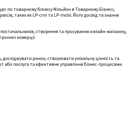
курс по товарному бізнесу Мільйон в Товарному Бізнесі,
сів, таких як LP-crm та LP-mobi. Його досвід та знання
к постачальників, створення та просування онлайн-магазину,
тронної комерції.
, досліджувати ринок, створювати унікальну цінність та
укт або послуга та ефективне управління бізнес-процесами.