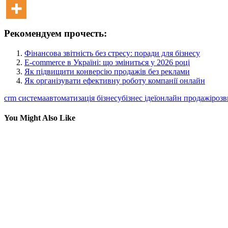
Рекомендуем прочесть:
Фінансова звітність без стресу: поради для бізнесу
E-commerce в Україні: що зміниться у 2026 році
Як підвищити конверсію продажів без реклами
Як організувати ефективну роботу компанії онлайн
crm система
автоматизація бізнесу
бізнес ідеї
онлайн продажі
розв
You Might Also Like