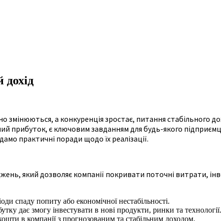
 дохід
но змінюються, а конкуренція зростає, питання стабільного до
й прибуток, є ключовим завданням для будь-якого підприємця.
адамо практичні поради щодо їх реалізації.
жень, який дозволяє компанії покривати поточні витрати, ін
оди спаду попиту або економічної нестабільності.
утку дає змогу інвестувати в нові продукти, ринки та технології
кошти в компанії з прогнозованим та стабільним доходом.