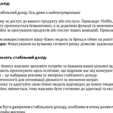
охід:
табільний дохід. Ось деякі з найпопулярніших:
 за доступ до вашого продукту або послуги. Приклади: Netflix, S
ту пропонується безкоштовно, а за додаткові функції та можливос
йні за просування продуктів або послуг інших компаній. Приклад
 використовувати вашу бізнес-модель та бренд в обмін на роялт
ари:
Фокусування на вузькому сегменті ринку дозволяє задовольн
осить стабільний дохід:
бізнесу важливо зрозуміти потреби та бажання вашої цільової ауд
ють пропонувати щось особливе, що відрізняє вас від конкурент
 – це найкраща реклама та запорука стабільного доходу.
ехнології для оптимізації діяльності та зниження витрат.
ринку та адаптуйте свою бізнес-модель відповідно до нових тенде
ійно змінюється, тому важливо бути готовими до адаптації та ек
е бути джерелом стабільного доходу, особливо в епоху розви
лайн-магазин.