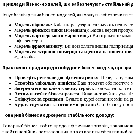
Приклади бізнес-моделей, що забезпечують стабільний д
Існує безліч різних бізнес-моделей, які можуть забезпечити с
Модель підписки:
Клієнти регулярно сплачують певну суму
Модель фінської лійки (Freemium):
Базова версія продук
Модель партнерського маркетингу:
Ви отримуєте комісі
інфлюенсерів.
Модель франчайзингу:
Ви дозволяєте іншим підприємцям
Модель електронної комерції з акцентом на нішеві тов
аудиторію.
Практичні поради щодо побудови бізнес-моделі, що прин
Проведіть ретельне дослідження ринку:
Перед запуском 
Створіть унікальну цінність:
Ваш продукт або послуга ма
Зосередьтесь на клієнтському сервісі:
Задоволені клієнти
Автоматизуйте бізнес-процеси:
Використовуйте сучасні т
Слідкуйте за трендами:
Будьте в курсі останніх змін на 
Будьте гнучкими та готовими до змін:
Світ бізнесу пост
Товарний бізнес як джерело стабільного доходу:
Товарний бізнес, тобто продаж фізичних товарів, також мож
знайти надійних постачальників та створити ефективний он