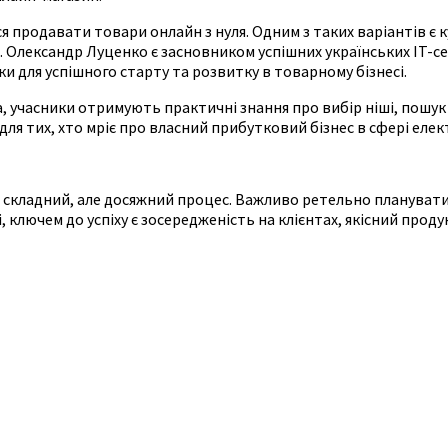
ся продавати товари онлайн з нуля. Одним з таких варіантів є 
ександр Луценко є засновником успішних українських IT-серві
и для успішного старту та розвитку в товарному бізнесі.
а, учасники отримують практичні знання про вибір ніші, пошу
ля тих, хто мріє про власний прибутковий бізнес в сфері елек
е складний, але досяжний процес. Важливо ретельно планувати
, ключем до успіху є зосередженість на клієнтах, якісний прод