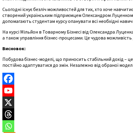
Сьогодні існує безліч можливостей для тих, хто хоче навчити
створений українським підприємцем Олександром Луценком. Ол
допомагають студентам курсу опанувати всі необхідні навичк
На курсі Мільйон в Товарному Бізнесі від Олександра Луценк
а також управління бізнес-процесами. Це чудова можливість д
Висновок:
Побудова бізнес-моделі, що приносить стабільний дохід – ц
постійно адаптуватися до змін. Незалежно від обраної моделі