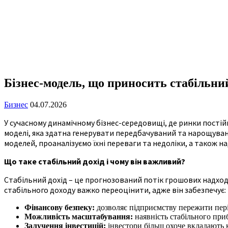
Бізнес-модель, що приносить стабільний
Бизнес
04.07.2026
У сучасному динамічному бізнес-середовищі, де ринки постій
моделі, яка здатна генерувати передбачуваний та нарощувани
моделей, проаналізуємо їхні переваги та недоліки, а також н
Що таке стабільний дохід і чому він важливий?
Стабільний дохід – це прогнозований потік грошових надход
стабільного доходу важко переоцінити, адже він забезпечує:
Фінансову безпеку:
дозволяє підприємству пережити пері
Можливість масштабування:
наявність стабільного приб
Залучення інвестицій:
інвестори більш охоче вкладають 