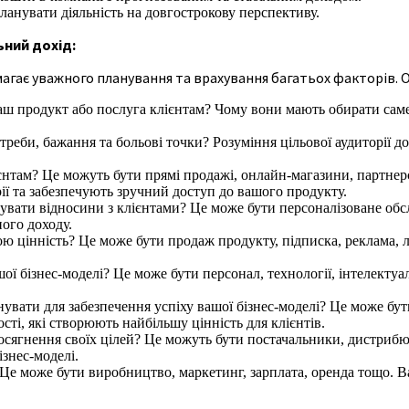
ланувати діяльність на довгострокову перспективу.
ьний дохід:
имагає уважного планування та врахування багатьох факторів. 
ш продукт або послуга клієнтам? Чому вони мають обирати саме в
отреби, бажання та больові точки? Розуміння цільової аудиторії 
єнтам? Це можуть бути прямі продажі, онлайн-магазини, партнер
рії та забезпечують зручний доступ до вашого продукту.
увати відносини з клієнтами? Це може бути персоналізоване обс
ного доходу.
ю цінність? Це може бути продаж продукту, підписка, реклама, 
ашої бізнес-моделі? Це може бути персонал, технології, інтелект
нувати для забезпечення успіху вашої бізнес-моделі? Це може бу
сті, які створюють найбільшу цінність для клієнтів.
осягнення своїх цілей? Це можуть бути постачальники, дистрибю
знес-моделі.
Це може бути виробництво, маркетинг, зарплата, оренда тощо. В