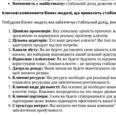
Впевненість у майбутньому:
стабільний дохід дозволяє п
Ключові компоненти бізнес-моделі, що приносить стабіл
Побудова бізнес-моделі, яка забезпечує стабільний дохід, в
Ціннісна пропозиція:
Яку унікальну цінність пропонує ва
зрозумілою та вирішувати реальну проблему клієнтів.
Цільова аудиторія:
Хто ваші ідеальні клієнти? Які їхні п
адаптувати продукт під їхні потреби.
Канали збуту:
Як ви будете доставляти свою цінність клі
канали, які найкраще відповідають вашій цільовій аудито
Відносини з клієнтами:
Як ви будете будувати та підтрим
користувачів тощо. Лояльні клієнти – це запорука стабіль
Джерела доходу:
Яким чином ви будете монетизувати сво
щоб знизити ризики.
Ключові ресурси:
Які ресурси необхідні для реалізації в
управляти ресурсами для забезпечення рентабельності.
Ключові види діяльності:
Які основні дії необхідно вико
клієнтів тощо. Важливо зосередитись на тих видах діяльно
Ключові партнери:
З ким ви будете співпрацювати для д
партнерами може значно підвищити ефективність вашої бі
Структура витрат:
Які витрати нестиме ваша компанія? 
забезпечення прибутковості.