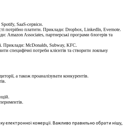
potify, SaaS-сервіси.
ті потрібно платити. Приклади: Dropbox, LinkedIn, Evernote.
и: Amazon Associates, партнерські програми блогерів та
і. Приклади: McDonalds, Subway, KFC.
ити специфічні потреби клієнтів та створити лояльну
иторії, а також проаналізувати конкурентів.
ів.
нцій.
спериментів.
тку електронної комерції. Важливо правильно обрати нішу,