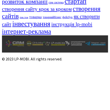
стартап
розвиток компанії
срм система
створення
створення сайту крок за кроком
сайтів
як створити
товарка
товарнийбізнес
фейсбук
тик ток
інвестування
сайт
інструкція lp-mobi
інтернет-реклама
© 2023 LP-MOBI. All rights reserved.