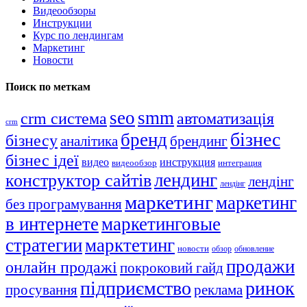
Видеообзоры
Инструкции
Курс по лендингам
Маркетинг
Новости
Поиск по меткам
seo
smm
crm система
автоматизація
crm
бізнес
бренд
бізнесу
аналітика
брендинг
бізнес ідеї
видео
инструкция
видеообзор
интеграция
лендинг
конструктор сайтів
лендінг
лендінг
маркетинг
маркетинг
без програмування
в интернете
маркетинговые
стратегии
марктетинг
новости
обзор
обновление
продажи
онлайн продажі
покроковий гайд
підприємство
ринок
просування
реклама