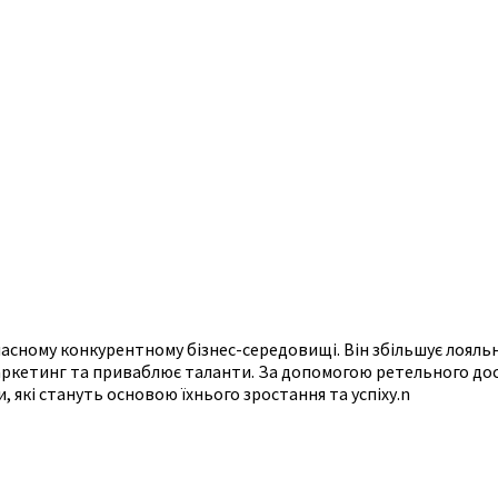
часному конкурентному бізнес-середовищі. Він збільшує лояльн
аркетинг та приваблює таланти. За допомогою ретельного дос
 які стануть основою їхнього зростання та успіху.n