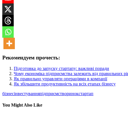
Рекомендуем прочесть:
Підготовка до запуску стартапу: важливі поради
Чому економіка підприємства залежить від правильних р
Як правильно управляти операціями в компанії
Як збільшити продуктивність на всіх етапах бізнесу
бізнес
інвестування
підприємство
ринок
стартап
You Might Also Like