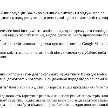
йних покупців. Важливо активно моніторити відгуки про ваш бі
 зміцнюють вашу репутацію, а негативні – дають можливість по
rts або інші інструменти моніторингу, щоб отримувати сповіщенн
ний відгук чи негативний, відповідайте на нього професійно та 
.
ених клієнтів залишати відгуки про ваш бізнес на Google Maps 
що клієнт залишив негативний відгук, спочатку публічно вибачт
ння.
тужним інструментом для локального маркетингу. Вони дозволяю
евної демографічної групи. Ось декілька порад щодо реклами в
єнти? Якого вони віку, статі, інтересів, місця проживання? Чим 
 дозволяють таргетинг реклами на основі різних параметрів, таки
аму саме тим людям, які найбільш ймовірно зацікавляться ваши
ма повинна бути цікавою, привабливою та корисною для вашої ці