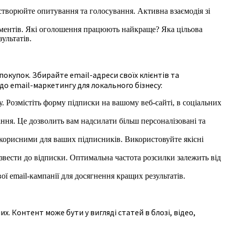
 створюйте опитування та голосування. Активна взаємодія зі
ументів. Які оголошення працюють найкраще? Яка цільова
ультатів.
купок. Збирайте email-адреси своїх клієнтів та
до email-маркетингу для локального бізнесу:
 Розмістіть форму підписки на вашому веб-сайті, в соціальних
вання. Це дозволить вам надсилати більш персоналізовані та
корисними для ваших підписників. Використовуйте якісні
звести до відписки. Оптимальна частота розсилки залежить від
ої email-кампанії для досягнення кращих результатів.
. Контент може бути у вигляді статей в блозі, відео,