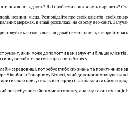
питання вони задають? Які проблеми вони хочуть вирішити? Ство
одії, новини, місця. Розповідайте про своїх клієнтів, своїх співр
ціальних мережах, в email-розсилках, на своєму веб-сайті. Залуч
истовуйте ключові слова, додавайте мета-описи, створюйте заго
нструмент, який може допомогти вам залучити більше клієнтів
тивну онлайн-стратегію для свого бізнесу.
 онлайн-середовищі, потребує глибоких знань та практичних н
урс Мільйон в Товарному Бізнесі, який допомагає опанувати вс
ширити свою присутність в інтернеті та збільшити обсяги про
ий потребує постійного моніторингу, аналізу та оптимізації. 