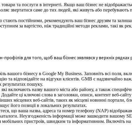
товари та послуги в інтернеті. Якщо ваш бізнес не відображаєтьс
ляє звертатися саме до тих людей, які живуть або перебувають п
то стають постійними, рекомендують ваш бізнес друзям та залиш
тупним за вартістю, ніж традиційні методи реклами, такі як рекл
н-профілів для того, щоб ваш бізнес зявлявся у верхніх рядках
ль вашого бізнесу в Google My Business. Заповніть всі поля, вкл
ацію та відповідайте на відгуки клієнтів. GMB є надзвичайно ва
х результатах пошуку.
які включають назву вашого міста або району, а також специфічн
 Додайте ці ключові слова в заголовки, описи, контент веб-сайту
нших місцевих веб-сайтів, таких як місцеві новинні портали, бл
щує його позиції в локальних результатах.
еся, що ваша назва, адреса та номер телефону (NAP) відобража
н-каталоги. Неузгодженість інформації може зашкодити вашому S
я мобільних пристроїв, швидким та інформативним. Включіть на 