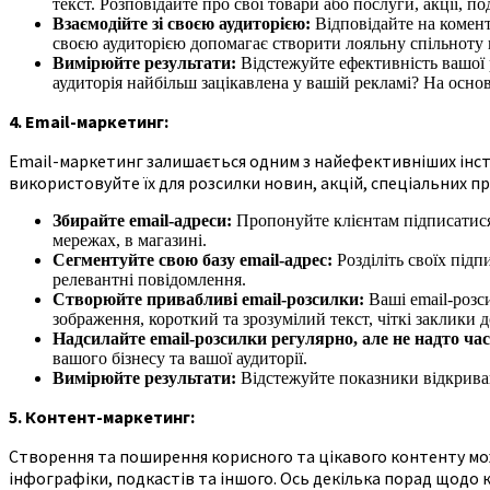
текст. Розповідайте про свої товари або послуги, акції, по
Взаємодійте зі своєю аудиторією:
Відповідайте на комент
своєю аудиторією допомагає створити лояльну спільноту 
Вимірюйте результати:
Відстежуйте ефективність вашої
аудиторія найбільш зацікавлена у вашій рекламі? На основ
4. Email-маркетинг:
Email-маркетинг залишається одним з найефективніших інстр
використовуйте їх для розсилки новин, акцій, спеціальних пр
Збирайте email-адреси:
Пропонуйте клієнтам підписатися 
мережах, в магазині.
Сегментуйте свою базу email-адрес:
Розділіть своїх підп
релевантні повідомлення.
Створюйте привабливі email-розсилки:
Ваші email-розс
зображення, короткий та зрозумілий текст, чіткі заклики до
Надсилайте email-розсилки регулярно, але не надто час
вашого бізнесу та вашої аудиторії.
Вимірюйте результати:
Відстежуйте показники відкриванн
5. Контент-маркетинг:
Створення та поширення корисного та цікавого контенту може
інфографіки, подкастів та іншого. Ось декілька порад щодо 