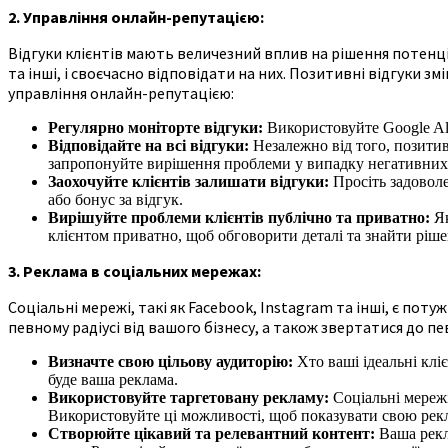
2. Управління онлайн-репутацією:
Відгуки клієнтів мають величезний вплив на рішення потенці
та інші, і своєчасно відповідати на них. Позитивні відгуки
управління онлайн-репутацією:
Регулярно моніторте відгуки:
Використовуйте Google Ale
Відповідайте на всі відгуки:
Незалежно від того, позитив
запропонуйте вирішення проблеми у випадку негативних
Заохочуйте клієнтів залишати відгуки:
Просіть задовол
або бонус за відгук.
Вирішуйте проблеми клієнтів публічно та приватно:
Як
клієнтом приватно, щоб обговорити деталі та знайти ріше
3. Реклама в соціальних мережах:
Соціальні мережі, такі як Facebook, Instagram та інші, є по
певному радіусі від вашого бізнесу, а також звертатися до п
Визначте свою цільову аудиторію:
Хто ваші ідеальні клі
буде ваша реклама.
Використовуйте таргетовану рекламу:
Соціальні мережі
Використовуйте ці можливості, щоб показувати свою рекл
Створюйте цікавий та релевантний контент:
Ваша рекла