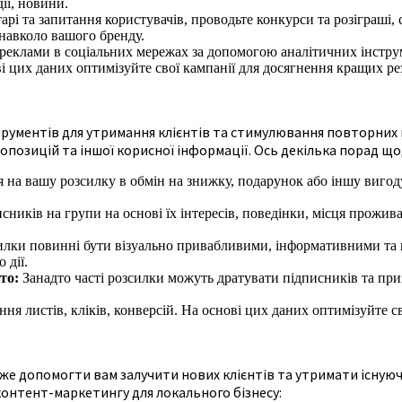
дії, новини.
арі та запитання користувачів, проводьте конкурси та розіграші,
навколо вашого бренду.
 реклами в соціальних мережах за допомогою аналітичних інстр
і цих даних оптимізуйте свої кампанії для досягнення кращих рез
ументів для утримання клієнтів та стимулювання повторних по
опозицій та іншої корисної інформації. Ось декілька порад що
на вашу розсилку в обмін на знижку, подарунок або іншу вигоду.
исників на групи на основі їх інтересів, поведінки, місця прожи
илки повинні бути візуально привабливими, інформативними та 
 дії.
то:
Занадто часті розсилки можуть дратувати підписників та при
я листів, кліків, конверсій. На основі цих даних оптимізуйте св
 допомогти вам залучити нових клієнтів та утримати існуючих
контент-маркетингу для локального бізнесу: