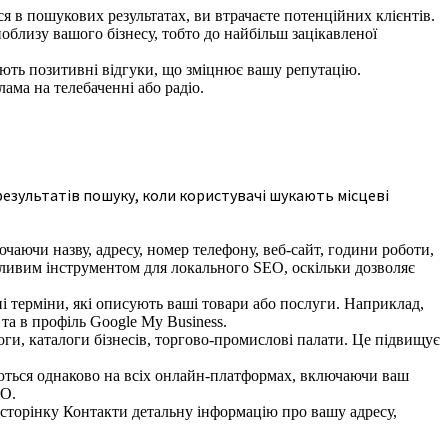
я в пошукових результатах, ви втрачаєте потенційних клієнтів.
облизу вашого бізнесу, тобто до найбільш зацікавленої
ають позитивні відгуки, що зміцнює вашу репутацію.
ама на телебаченні або радіо.
 результатів пошуку, коли користувачі шукають місцеві
ючаючи назву, адресу, номер телефону, веб-сайт, години роботи,
жливим інструментом для локального SEO, оскільки дозволяє
і терміни, які описують ваші товари або послуги. Наприклад,
 та в профіль Google My Business.
оги, каталоги бізнесів, торгово-промислові палати. Це підвищує
ються однаково на всіх онлайн-платформах, включаючи ваш
EO.
сторінку Контакти детальну інформацію про вашу адресу,