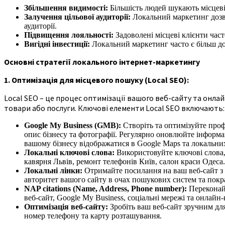
Збільшення видимості:
Більшість людей шукають місцеві 
Залучення цільової аудиторії:
Локальний маркетинг дозво
аудиторії.
Підвищення лояльності:
Задоволені місцеві клієнти час
Вигідні інвестиції:
Локальний маркетинг часто є більш дос
Основні стратегії локального інтернет-маркетингу
1. Оптимізація для місцевого пошуку (Local SEO):
Local SEO – це процес оптимізації вашого веб-сайту та онлай
товари або послуги. Ключові елементи Local SEO включають:
Google My Business (GMB):
Створіть та оптимізуйте профі
опис бізнесу та фотографії. Регулярно оновлюйте інформ
вашому бізнесу відображатися в Google Maps та локальни
Локальні ключові слова:
Використовуйте ключові слова, 
кавярня Львів, ремонт телефонів Київ, салон краси Одеса.
Локальні лінки:
Отримайте посилання на ваш веб-сайт з і
авторитет вашого сайту в очах пошукових систем та покра
NAP citations (Name, Address, Phone number):
Переконайт
веб-сайт, Google My Business, соціальні мережі та онлай
Оптимізація веб-сайту:
Зробіть ваш веб-сайт зручним дл
номер телефону та карту розташування.