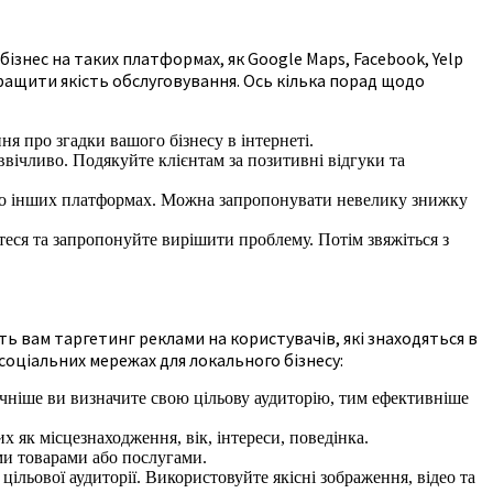
знес на таких платформах, як Google Maps, Facebook, Yelp
кращити якість обслуговування. Ось кілька порад щодо
я про згадки вашого бізнесу в інтернеті.
ввічливо. Подякуйте клієнтам за позитивні відгуки та
або інших платформах. Можна запропонувати невелику знижку
еся та запропонуйте вирішити проблему. Потім звяжіться з
ть вам таргетинг реклами на користувачів, які знаходяться в
 соціальних мережах для локального бізнесу:
точніше ви визначите свою цільову аудиторію, тим ефективніше
х як місцезнаходження, вік, інтереси, поведінка.
ми товарами або послугами.
льової аудиторії. Використовуйте якісні зображення, відео та