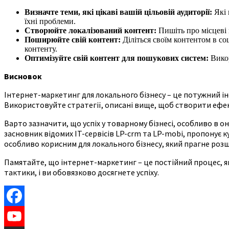
Визначте теми, які цікаві вашій цільовій аудиторії:
Які 
їхні проблеми.
Створюйте локалізований контент:
Пишіть про місцеві п
Поширюйте свій контент:
Діліться своїм контентом в со
контенту.
Оптимізуйте свій контент для пошукових систем:
Викор
Висновок
Інтернет-маркетинг для локального бізнесу – це потужний і
Використовуйте стратегії, описані вище, щоб створити ефек
Варто зазначити, що успіх у товарному бізнесі, особливо в
засновник відомих IT-сервісів LP-crm та LP-mobi, пропонує к
особливо корисним для локального бізнесу, який прагне роз
Памятайте, що інтернет-маркетинг – це постійний процес, як
тактики, і ви обовязково досягнете успіху.