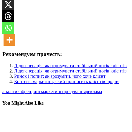
Рекомендуем прочесть:
Лідогенерація: як отримувати стабільний потік клієнтів
Лідогенерація: як отримувати стабільний потік клієнтів
Ринок і попит: як зрозуміти, чого хоче клієнт
Контент-маркетинг, який приносить клієнтів щодня
аналітика
брендинг
маркетинг
просування
реклама
You Might Also Like