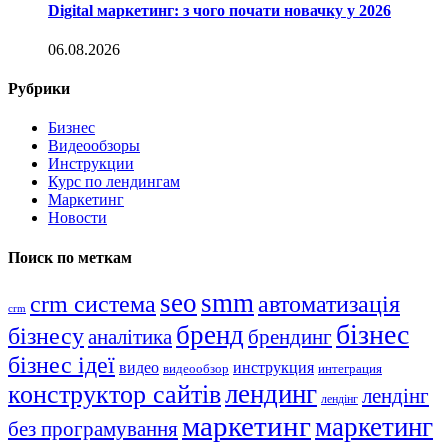
Digital маркетинг: з чого почати новачку у 2026
06.08.2026
Рубрики
Бизнес
Видеообзоры
Инструкции
Курс по лендингам
Маркетинг
Новости
Поиск по меткам
seo
smm
crm система
автоматизація
crm
бізнес
бренд
бізнесу
аналітика
брендинг
бізнес ідеї
видео
инструкция
видеообзор
интеграция
лендинг
конструктор сайтів
лендінг
лендінг
маркетинг
маркетинг
без програмування