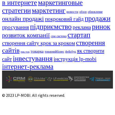
в интернете
маркетинговые
стратегии
марктетинг
новости
обзор
обновление
продажи
онлайн продажі
покроковий гайд
підприємство
ринок
просування
реклама
стартап
розвиток компанії
срм система
створення
створення сайту крок за кроком
сайтів
як створити
товарка
товарнийбізнес
фейсбук
тик ток
інвестування
сайт
інструкція lp-mobi
інтернет-реклама
© 2023 LP-MOBI. All rights reserved.