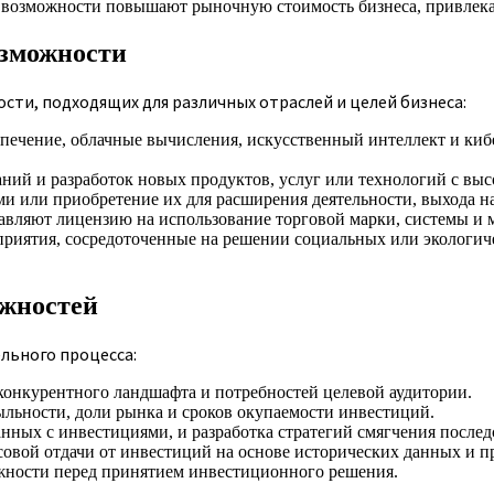
возможности повышают рыночную стоимость бизнеса, привлекая
озможности
ти, подходящих для различных отраслей и целей бизнеса:
ечение, облачные вычисления, искусственный интеллект и киб
ий и разработок новых продуктов, услуг или технологий с выс
и или приобретение их для расширения деятельности, выхода н
вляют лицензию на использование торговой марки, системы и м
риятия, сосредоточенные на решении социальных или экологиче
ожностей
льного процесса:
конкурентного ландшафта и потребностей целевой аудитории.
ьности, доли рынка и сроков окупаемости инвестиций.
нных с инвестициями, и разработка стратегий смягчения послед
вой отдачи от инвестиций на основе исторических данных и п
жности перед принятием инвестиционного решения.