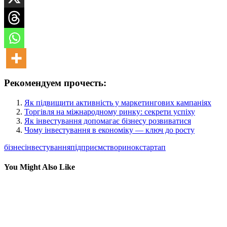
Рекомендуем прочесть:
Як підвищити активність у маркетингових кампаніях
Торгівля на міжнародному ринку: секрети успіху
Як інвестування допомагає бізнесу розвиватися
Чому інвестування в економіку — ключ до росту
бізнес
інвестування
підприємство
ринок
стартап
You Might Also Like