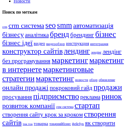
Новости
Поиск по меткам
seo
smm
crm система
автоматизація
crm
бізнес
бренд
бізнесу
аналітика
брендинг
бізнес ідеї
видео
инструкция
видеообзор
интеграция
лендинг
конструктор сайтів
лендінг
лендінг
маркетинг
маркетинг
без програмування
в интернете
маркетинговые
стратегии
марктетинг
новости
обзор
обновление
продажи
онлайн продажі
покроковий гайд
підприємство
ринок
просування
реклама
стартап
розвиток компанії
срм система
створення
створення сайту крок за кроком
сайтів
як створити
товарка
товарнийбізнес
фейсбук
тик ток