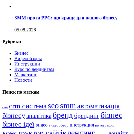
SMM проти PPC: що краще для вашого бізнесу
05.08.2026
Рубрики
Бизнес
Видеообзоры
Инструкции
Курс по лендингам
Маркетинг
Новости
Поиск по меткам
seo
smm
crm система
автоматизація
crm
бізнес
бренд
бізнесу
аналітика
брендинг
бізнес ідеї
видео
инструкция
видеообзор
интеграция
лендинг
конструктор сайтів
лендінг