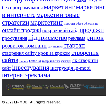
лендінг
маркетинг
маркетинг
без програмування
в интернете
маркетинговые
стратегии
марктетинг
новости
обзор
обновление
продажи
онлайн продажі
покроковий гайд
підприємство
ринок
просування
реклама
стартап
розвиток компанії
срм система
створення
створення сайту крок за кроком
сайтів
як створити
товарка
товарнийбізнес
фейсбук
тик ток
інвестування
сайт
інструкція lp-mobi
інтернет-реклама
© 2023 LP-MOBI. All rights reserved.