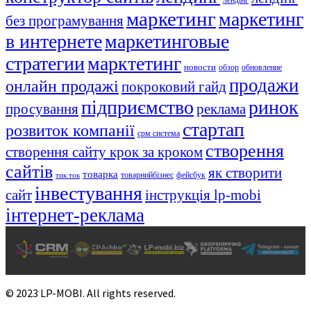
маркетинг
маркетинг
без програмування
в интернете
маркетинговые
стратегии
марктетинг
новости
обзор
обновление
продажи
онлайн продажі
покроковий гайд
підприємство
ринок
просування
реклама
стартап
розвиток компанії
срм система
створення
створення сайту крок за кроком
сайтів
як створити
товарка
товарнийбізнес
фейсбук
тик ток
інвестування
сайт
інструкція lp-mobi
інтернет-реклама
© 2023 LP-MOBI. All rights reserved.