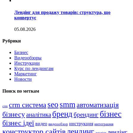
Лендінг для продажу товарів: структура, що
конвертує
05.08.2026
Рубрики
Бизнес
Видеообзоры
Инструкции
Курс по лендингам
Маркетинг
Новости
Поиск по меткам
seo
smm
crm система
автоматизація
crm
бізнес
бренд
бізнесу
аналітика
брендинг
бізнес ідеї
видео
инструкция
видеообзор
интеграция
лендинг
конструктор сайтів
лендінг
лендінг