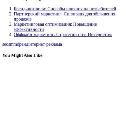
Бренд-активизм: Способы влияния на потребителей
Партнерский маркетинг: Співпраця для збільшення
продажів
Маркетинговая оптимизация: Повышение
эффективности
Оффлайн маркетинг: Стратегии поза Интернетом
seo
smm
бренд
інтернет-реклама
You Might Also Like