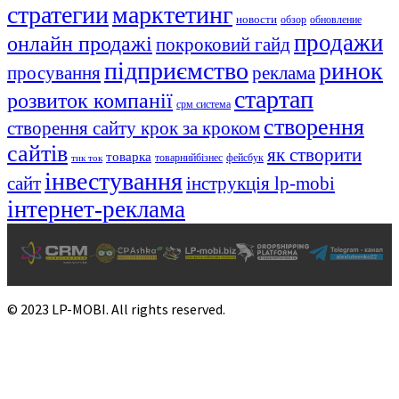
стратегии
марктетинг
новости
обзор
обновление
продажи
онлайн продажі
покроковий гайд
підприємство
ринок
просування
реклама
стартап
розвиток компанії
срм система
створення
створення сайту крок за кроком
сайтів
як створити
товарка
товарнийбізнес
фейсбук
тик ток
інвестування
сайт
інструкція lp-mobi
інтернет-реклама
© 2023 LP-MOBI. All rights reserved.