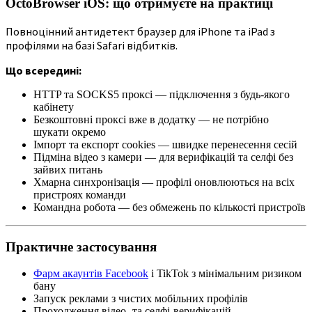
OctoBrowser iOS: що отримуєте на практиці
Повноцінний антидетект браузер для iPhone та iPad з
профілями на базі Safari відбитків.
Що всередині:
HTTP та SOCKS5 проксі — підключення з будь-якого
кабінету
Безкоштовні проксі вже в додатку — не потрібно
шукати окремо
Імпорт та експорт cookies — швидке перенесення сесій
Підміна відео з камери — для верифікацій та селфі без
зайвих питань
Хмарна синхронізація — профілі оновлюються на всіх
пристроях команди
Командна робота — без обмежень по кількості пристроїв
Практичне застосування
Фарм акаунтів Facebook
і TikTok з мінімальним ризиком
бану
Запуск реклами з чистих мобільних профілів
Проходження відео- та селфі-верифікацій