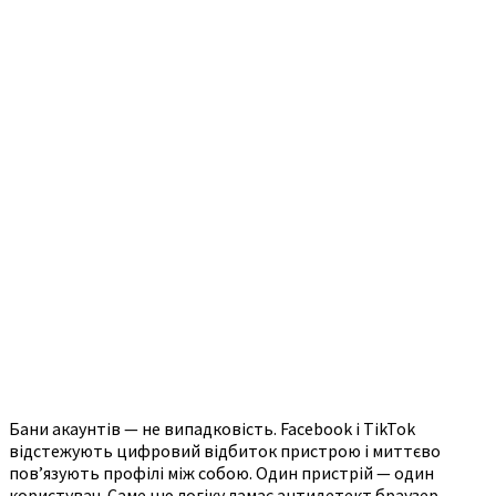
Бани акаунтів — не випадковість. Facebook і TikTok
відстежують цифровий відбиток пристрою і миттєво
пов’язують профілі між собою. Один пристрій — один
користувач. Саме цю логіку ламає антидетект браузер.