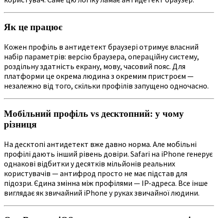
Як це працює
Кожен профіль в антидетект браузері отримує власний
набір параметрів: версію браузера, операційну систему,
роздільну здатність екрану, мову, часовий пояс. Для
платформи це окрема людина з окремим пристроєм —
незалежно від того, скільки профілів запущено одночасно.
Мобільний профіль vs десктопний: у чому
різниця
На десктопі антидетект вже давно норма. Але мобільні
профілі дають інший рівень довіри. Safari на iPhone генерує
однакові відбитки у десятків мільйонів реальних
користувачів — антифрод просто не має підстав для
підозри. Єдина змінна між профілями — IP-адреса. Все інше
виглядає як звичайний iPhone у руках звичайної людини.