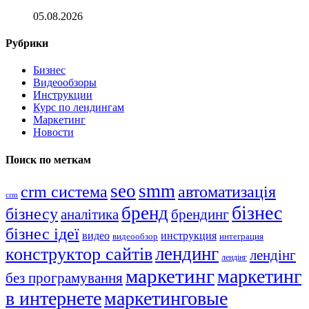
05.08.2026
Рубрики
Бизнес
Видеообзоры
Инструкции
Курс по лендингам
Маркетинг
Новости
Поиск по меткам
seo
smm
crm система
автоматизація
crm
бізнес
бренд
бізнесу
аналітика
брендинг
бізнес ідеї
видео
инструкция
видеообзор
интеграция
лендинг
конструктор сайтів
лендінг
лендінг
маркетинг
маркетинг
без програмування
в интернете
маркетинговые