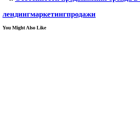
лендинг
маркетинг
продажи
You Might Also Like