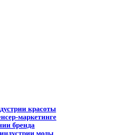
ндустрии красоты
нсер-маркетинге
нии бренда
 индустрии моды