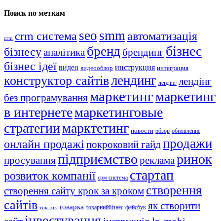
Поиск по меткам
seo
smm
crm система
автоматизація
crm
бізнес
бренд
бізнесу
аналітика
брендинг
бізнес ідеї
видео
инструкция
видеообзор
интеграция
лендинг
конструктор сайтів
лендінг
лендінг
маркетинг
маркетинг
без програмування
в интернете
маркетинговые
стратегии
марктетинг
новости
обзор
обновление
продажи
онлайн продажі
покроковий гайд
підприємство
ринок
просування
реклама
стартап
розвиток компанії
срм система
створення
створення сайту крок за кроком
сайтів
як створити
товарка
товарнийбізнес
фейсбук
тик ток
інвестування