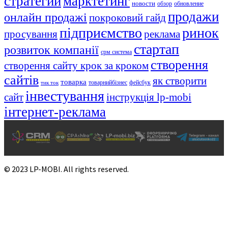
стратегии
марктетинг
новости
обзор
обновление
продажи
онлайн продажі
покроковий гайд
підприємство
ринок
просування
реклама
стартап
розвиток компанії
срм система
створення
створення сайту крок за кроком
сайтів
як створити
товарка
товарнийбізнес
фейсбук
тик ток
інвестування
сайт
інструкція lp-mobi
інтернет-реклама
© 2023 LP-MOBI. All rights reserved.