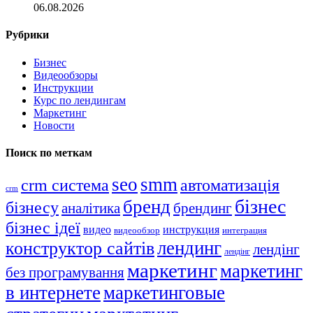
06.08.2026
Рубрики
Бизнес
Видеообзоры
Инструкции
Курс по лендингам
Маркетинг
Новости
Поиск по меткам
seo
smm
crm система
автоматизація
crm
бізнес
бренд
бізнесу
аналітика
брендинг
бізнес ідеї
видео
инструкция
видеообзор
интеграция
лендинг
конструктор сайтів
лендінг
лендінг
маркетинг
маркетинг
без програмування
в интернете
маркетинговые