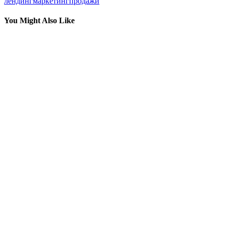
лендинг
маркетинг
продажи
You Might Also Like