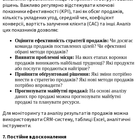
рішень. Важливо регулярно відстежувати ключові
показники ефективності (KPI), такі як обсяг продажів,
кількість укладених угод, середній чек, коефіцієнт
конверсії, вартість залучення клієнта (CAC) та інші. Аналіз
цих показників дозволяє:
Оцінити ефективність стратегії продажів:
Чи досягає
команда продажів поставлених цілей? Чи ефективні
обрані методи продажів?
Виявити проблемні місця:
На яких етапах воронки
продажів виникають найбільші труднощі? Які продукти
або послуги продаються найгірше?
Прийняти обґрунтовані рішення:
Які зміни потрібно
внести в стратегію продажів? Які нові методи продажів
потрібно впровадити?
Прогнозувати майбутні продажі:
На основі аналізу
даних про продажі можна прогнозувати майбутні
продажі та планувати ресурси.
Для моніторингу та аналізу результатів продажів можна
використовувати CRM-систему, таблиці Excel, аналітичні
інструменти.
7. Постійне вдосконалення