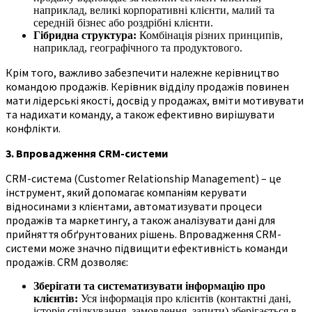
наприклад, великі корпоративні клієнти, малий та
середній бізнес або роздрібні клієнти.
Гібридна структура:
Комбінація різних принципів,
наприклад, географічного та продуктового.
Крім того, важливо забезпечити належне керівництво
командою продажів. Керівник відділу продажів повинен
мати лідерські якості, досвід у продажах, вміти мотивувати
та надихати команду, а також ефективно вирішувати
конфлікти.
3. Впровадження CRM-системи
CRM-система (Customer Relationship Management) – це
інструмент, який допомагає компаніям керувати
відносинами з клієнтами, автоматизувати процеси
продажів та маркетингу, а також аналізувати дані для
прийняття обґрунтованих рішень. Впровадження CRM-
системи може значно підвищити ефективність команди
продажів. CRM дозволяє:
Зберігати та систематизувати інформацію про
клієнтів:
Уся інформація про клієнтів (контактні дані,
історія спілкування, замовлення, запити) зберігається в