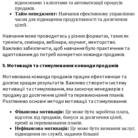
відносинами з клієнтами та автоматизації процесів
продажів.
Тайм-менеджмент:
Навчання ефективному управлінню
часом для підвищення продуктивності та досягнення
цілей.
Навчання може проводитись у різних форматах, таких як
тренінги, семінари, вебінари, коучинг, менторство.
Важливо забезпечити, щоб навчання було практичним та
адаптованим до потреб конкретної команди продажів.
5. Мотивація та стимулювання команди продажів
Мотивована команда продажів працює ефективніше та
досягає кращих результатів. Важливо створити систему
мотивації та стимулювання, яка заохочує менеджерів з
продажу до досягнення цілей та перевиконання планів.
Розглянемо основні методи мотивації та стимулювання:
Фінансова мотивація:
Це може бути заробітна плата,
відсоток від продажів, бонуси за досягнення цілей,
премії за перевиконання планів.
Нефінансова мотивація:
Це може бути визнання заслуг,
підвищення по службі, надання більшої