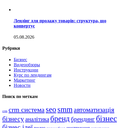
Лендінг для продажу товарів: структура, що
конвертує
05.08.2026
Рубрики
Бизнес
Видеообзоры
Инструкции
Курс по лендингам
Маркетинг
Новости
Поиск по меткам
seo
smm
crm система
автоматизація
crm
бізнес
бренд
бізнесу
аналітика
брендинг
бізнес ідеї
видео
инструкция