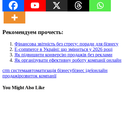
Рекомендуем прочесть:
Фінансова звітність без стресу: поради для бізнесу
E-commerce в Україні: що зміниться у 2026 році
Як підвищити конверсію продажів без реклами
Як організувати ефективну роботу компанії онлайн
crm система
автоматизація бізнесу
бізнес ідеї
онлайн
продажі
розвиток компанії
You Might Also Like