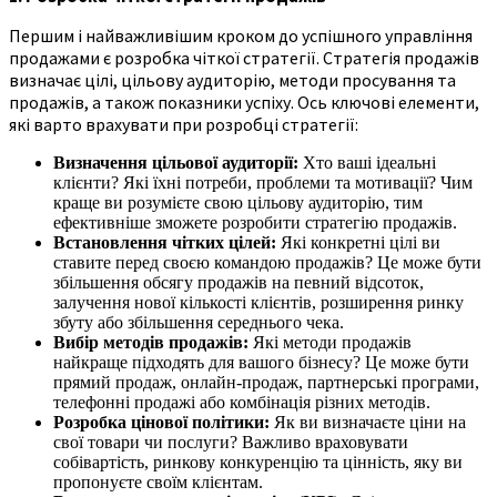
Першим і найважливішим кроком до успішного управління
продажами є розробка чіткої стратегії. Стратегія продажів
визначає цілі, цільову аудиторію, методи просування та
продажів, а також показники успіху. Ось ключові елементи,
які варто врахувати при розробці стратегії:
Визначення цільової аудиторії:
Хто ваші ідеальні
клієнти? Які їхні потреби, проблеми та мотивації? Чим
краще ви розумієте свою цільову аудиторію, тим
ефективніше зможете розробити стратегію продажів.
Встановлення чітких цілей:
Які конкретні цілі ви
ставите перед своєю командою продажів? Це може бути
збільшення обсягу продажів на певний відсоток,
залучення нової кількості клієнтів, розширення ринку
збуту або збільшення середнього чека.
Вибір методів продажів:
Які методи продажів
найкраще підходять для вашого бізнесу? Це може бути
прямий продаж, онлайн-продаж, партнерські програми,
телефонні продажі або комбінація різних методів.
Розробка цінової політики:
Як ви визначаєте ціни на
свої товари чи послуги? Важливо враховувати
собівартість, ринкову конкуренцію та цінність, яку ви
пропонуєте своїм клієнтам.