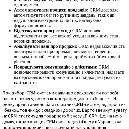
одному місці.
Автоматизувати процеси продажів:
CRM дозволяє
автоматизувати багато рутинних завдань, таких як
надсилання електронних листів, нагадувань,
формування звітів.
Відстежувати прогрес угод:
CRM дозволяє
відстежувати прогрес кожної угоди на кожному етапі
воронки продажів.
Аналізувати дані про продажі:
CRM надає можливість
аналізувати дані про продажі, виявляти тенденції,
визначати проблемні місця та приймати обґрунтовані
рішення.
Покращувати комунікацію з клієнтами:
CRM
дозволяє покращити комунікацію з клієнтами, надавати
їм персоналізовані пропозиції та швидко реагувати на
їхні запити.
При виборі CRM-системи важливо враховувати потреби
вашого бізнесу, розмір команди продажів та бюджет. На
ринку представлено багато різних CRM-систем, від простих
і безкоштовних до складних і дорогих. Варто звернути увагу
на CRM-систему для товарного бізнесу LP-CRM. Це, на мою
думку, одна з кращих CRM систем для бізнесу в Україні, яка
пропонує широкий спектр функцій для управління