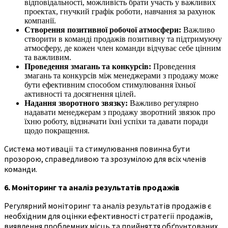
відповідальності, можливість брати участь у важливих
проектах, гнучкий графік роботи, навчання за рахунок
компанії.
Створення позитивної робочої атмосфери:
Важливо
створити в команді продажів позитивну та підтримуючу
атмосферу, де кожен член команди відчуває себе цінним
та важливим.
Проведення змагань та конкурсів:
Проведення
змагань та конкурсів між менеджерами з продажу може
бути ефективним способом стимулювання їхньої
активності та досягнення цілей.
Надання зворотного звязку:
Важливо регулярно
надавати менеджерам з продажу зворотний звязок про
їхню роботу, відзначати їхні успіхи та давати поради
щодо покращення.
Система мотивації та стимулювання повинна бути
прозорою, справедливою та зрозумілою для всіх членів
команди.
6. Моніторинг та аналіз результатів продажів
Регулярний моніторинг та аналіз результатів продажів є
необхідним для оцінки ефективності стратегії продажів,
виявлення проблемних місць та прийняття обґрунтованих