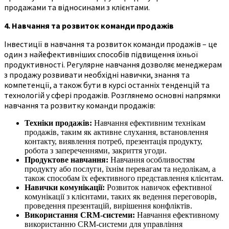
продажами та відносинами з клієнтами.
4. Навчання та розвиток команди продажів
Інвестиції в навчання та розвиток команди продажів – це
один з найефективніших способів підвищення їхньої
продуктивності. Регулярне навчання дозволяє менеджерам
з продажу розвивати необхідні навички, знання та
компетенції, а також бути в курсі останніх тенденцій та
технологій у сфері продажів. Розглянемо основні напрямки
навчання та розвитку команди продажів:
Техніки продажів:
Навчання ефективним технікам
продажів, таким як активне слухання, встановлення
контакту, виявлення потреб, презентація продукту,
робота з запереченнями, закриття угоди.
Продуктове навчання:
Навчання особливостям
продукту або послуги, їхнім перевагам та недолікам, а
також способам їх ефективного представлення клієнтам.
Навички комунікації:
Розвиток навичок ефективної
комунікації з клієнтами, таких як ведення переговорів,
проведення презентацій, вирішення конфліктів.
Використання CRM-системи:
Навчання ефективному
використанню CRM-системи для управління