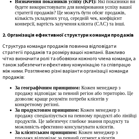
Визначення показників успіху (KPI):
Які показники ви
будете використовувати для вимірювання успіху вашої
стратегії продажів? Це можуть бути обсяг продажів,
кількість укладених угод, середній чек, коефіцієнт
конверсії, вартість залучення клієнта (CAC) та інші.
2. Організація ефективної структури команди продажів
Структура команди продажів повинна відповідати
стратегії продажів та розміру вашої компанії. Важливо
чітко визначити ролі та обовязки кожного члена команди, а
також забезпечити ефективну комунікацію та співпрацю
між ними. Розглянемо різні варіанти організації команди
продажів:
За географічним принципом:
Кожен менеджер з
продажу відповідає за певний регіон або територію. Це
дозволяє краще розуміти потреби клієнтів у
конкретному регіоні.
За продуктовим принципом:
Кожен менеджер з
продажу спеціалізується на певному продукті або лінійці
продуктів. Це забезпечує глибоке знання продукту та
можливість ефективно консультувати клієнтів.
За клієнтським принципом:
Кожен менеджер з
продажу відповідає за певний сегмент клієнтів,