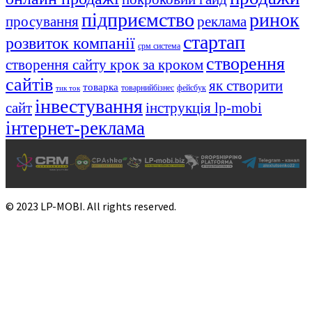
підприємство
ринок
просування
реклама
стартап
розвиток компанії
срм система
створення
створення сайту крок за кроком
сайтів
як створити
товарка
товарнийбізнес
фейсбук
тик ток
інвестування
сайт
інструкція lp-mobi
інтернет-реклама
© 2023 LP-MOBI. All rights reserved.