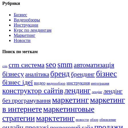
Рубрики
Бизнес
Видеообзоры
Инструкции
Курс по лендингам
Маркетинг
Новости
Поиск по меткам
seo
smm
crm система
автоматизація
crm
бізнес
бренд
бізнесу
аналітика
брендинг
бізнес ідеї
видео
инструкция
видеообзор
интеграция
лендинг
конструктор сайтів
лендінг
лендінг
маркетинг
маркетинг
без програмування
в интернете
маркетинговые
стратегии
марктетинг
новости
обзор
обновление
продажи
онлайн продажі
покроковий гайд