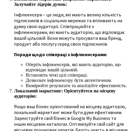
Залучайте лідерів думок:
Інфлюенсери – це люди, які мають велику кількість
підписників в соціальних мережах та впливають на
думку своєї аудиторії. Співпрацюйте з
інфлюенсерами, які мають аудиторію, що відповідає
вашій цільовій. Вони можуть просувати ваш бренд,
продукт або послугу серед своїх підписників.
Поради щодо співпраці з інфлюенсерами:
Оберіть інфлюенсерів, які мають аудиторію, що
відповідає вашій цільовій.
Встановіть чіткі цілі співпраці.
Дозвольте інфлюенсеру бути автентичним.
Вимірюйте результати та аналізуйте ефективність.
Локальний маркетинг: Орієнтуйтеся на місцеву
аудиторію:
Якщо ваш бізнес орієнтований на місцеву аудиторію,
локальний маркетинг може бути дуже ефективним.
Зареєструйте свій бізнес в Google My Business та
інших місцевих каталогах. Оптимізуйте свій сайт для
місцевих пошукових запитів. Беріть участь в місцевих