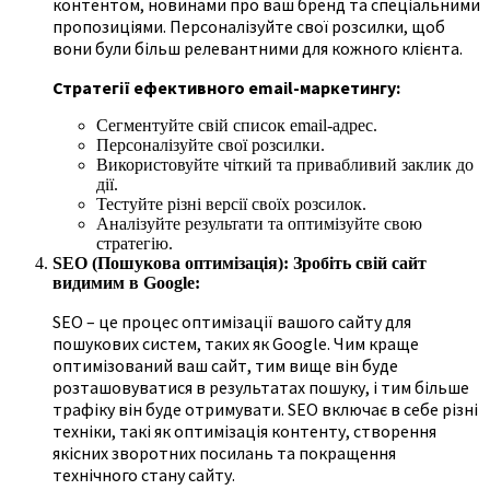
контентом, новинами про ваш бренд та спеціальними
пропозиціями. Персоналізуйте свої розсилки, щоб
вони були більш релевантними для кожного клієнта.
Стратегії ефективного email-маркетингу:
Сегментуйте свій список email-адрес.
Персоналізуйте свої розсилки.
Використовуйте чіткий та привабливий заклик до
дії.
Тестуйте різні версії своїх розсилок.
Аналізуйте результати та оптимізуйте свою
стратегію.
SEO (Пошукова оптимізація): Зробіть свій сайт
видимим в Google:
SEO – це процес оптимізації вашого сайту для
пошукових систем, таких як Google. Чим краще
оптимізований ваш сайт, тим вище він буде
розташовуватися в результатах пошуку, і тим більше
трафіку він буде отримувати. SEO включає в себе різні
техніки, такі як оптимізація контенту, створення
якісних зворотних посилань та покращення
технічного стану сайту.