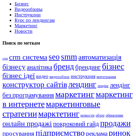
Бизнес
Видеообзоры
Инструкции
Курс по лендингам
Маркетинг
Новости
Поиск по меткам
seo
smm
crm система
автоматизація
crm
бізнес
бренд
бізнесу
аналітика
брендинг
бізнес ідеї
видео
инструкция
видеообзор
интеграция
лендинг
конструктор сайтів
лендінг
лендінг
маркетинг
маркетинг
без програмування
в интернете
маркетинговые
стратегии
марктетинг
новости
обзор
обновление
продажи
онлайн продажі
покроковий гайд
підприємство
ринок
просування
реклама