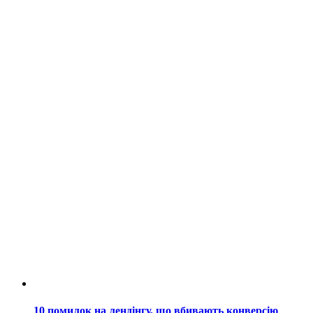
10 помилок на лендінгу, що вбивають конверсію