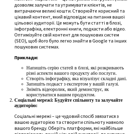
дозволяє залучати та утримувати клієнтів, не
витрачаючи великі кошти. Створюйте корисний та
цікавий контент, який відповідає на питання вашої
цільової аудиторії. Це можуть бути статті в блозі,
інфографіка, електронні книги, подкасти або відео.
Оптимізуйте свій контент для пошукових систем
(SEO), щоб його було легко знайти в Google та інших
пошукових системах.
Приклади:
Напишіть серію статей в блозі, які розкривають
різні аспекти вашого продукту або послуги.
Створіть інфографіку, яка візуалізує складні дані.
Запишіть подкаст з експертом у вашій галузі.
Зніміть відеоролик, який демонструє, як
користуватися вашим продуктом.
Соціальні мережі: Будуйте спільноту та залучайте
аудиторію:
Соціальні мережі – це чудовий спосіб звязатися з
вашою аудиторією та створити спільноту навколо
вашого бренду. Оберіть платформи, які найбільше
відповідають вашій цільовій аудиторії, та активно