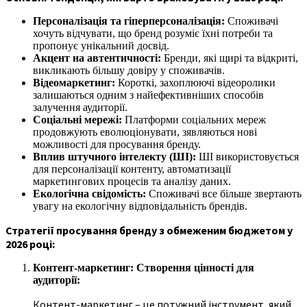
Персоналізація та гіперперсоналізація:
Споживачі
хочуть відчувати, що бренд розуміє їхні потреби та
пропонує унікальний досвід.
Акцент на автентичності:
Бренди, які щирі та відкриті,
викликають більшу довіру у споживачів.
Відеомаркетинг:
Короткі, захоплюючі відеоролики
залишаються одним з найефективніших способів
залучення аудиторії.
Соціальні мережі:
Платформи соціальних мереж
продовжують еволюціонувати, зявляються нові
можливості для просування бренду.
Вплив штучного інтелекту (ШІ):
ШІ використовується
для персоналізації контенту, автоматизації
маркетингових процесів та аналізу даних.
Екологічна свідомість:
Споживачі все більше звертають
увагу на екологічну відповідальність брендів.
Стратегії просування бренду з обмеженим бюджетом у
2026 році:
Контент-маркетинг: Створення цінності для
аудиторії:
Контент-маркетинг – це потужний інструмент, який