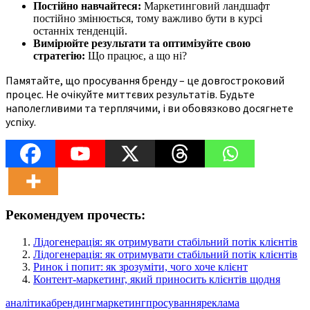
Постійно навчайтеся:
Маркетинговий ландшафт
постійно змінюється, тому важливо бути в курсі
останніх тенденцій.
Вимірюйте результати та оптимізуйте свою
стратегію:
Що працює, а що ні?
Памятайте, що просування бренду – це довгостроковий
процес. Не очікуйте миттєвих результатів. Будьте
наполегливими та терплячими, і ви обовязково досягнете
успіху.
Рекомендуем прочесть:
Лідогенерація: як отримувати стабільний потік клієнтів
Лідогенерація: як отримувати стабільний потік клієнтів
Ринок і попит: як зрозуміти, чого хоче клієнт
Контент-маркетинг, який приносить клієнтів щодня
аналітика
брендинг
маркетинг
просування
реклама