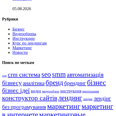
05.08.2026
Рубрики
Бизнес
Видеообзоры
Инструкции
Курс по лендингам
Маркетинг
Новости
Поиск по меткам
seo
smm
crm система
автоматизація
crm
бізнес
бренд
бізнесу
аналітика
брендинг
бізнес ідеї
видео
инструкция
видеообзор
интеграция
лендинг
конструктор сайтів
лендінг
лендінг
маркетинг
маркетинг
без програмування
в интернете
маркетинговые