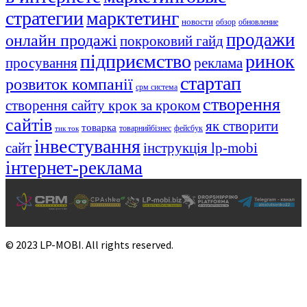
стратегии
марктетинг
новости
обзор
обновление
продажи
онлайн продажі
покроковий гайд
підприємство
ринок
просування
реклама
стартап
розвиток компанії
срм система
створення
створення сайту крок за кроком
сайтів
як створити
товарка
товарнийбізнес
фейсбук
тик ток
інвестування
сайт
інструкція lp-mobi
інтернет-реклама
© 2023 LP-MOBI. All rights reserved.