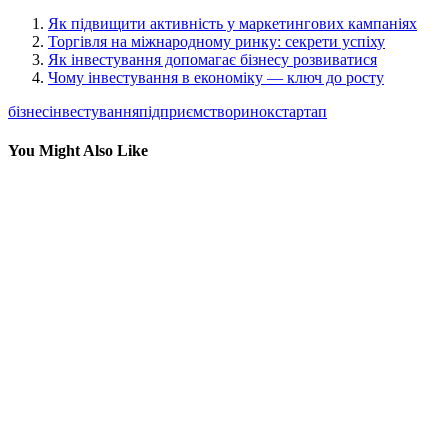
Як підвищити активність у маркетингових кампаніях
Торгівля на міжнародному ринку: секрети успіху
Як інвестування допомагає бізнесу розвиватися
Чому інвестування в економіку — ключ до росту
бізнес
інвестування
підприємство
ринок
стартап
You Might Also Like