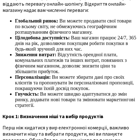
віддають перевагу онлайн-шопінгу. Відкриття онлайн-
магазину надає вам численні переваги:
Глобальний ринок:
Ви можете продавати свої товари
по всьому світу, не обмежуючись географічним
розташуванням фізичного магазину.
Цілодобова доступність:
Ваш магазин працює 24/7, 365
днів на рік, дозволяючи покупцям робити покупки в
будь-який зручний для них час.
Зниження витрат:
Відсутність орендної плати,
комунальних платежів та інших витрат, повязаних з
фізичним магазином, дозволяє знизити ціни та
збільшити прибуток.
Персоналізація:
Ви можете збирати дані про своїх
клієнтів та пропонувати їм персоналізовані пропозиції,
покращуючи їхній досвід покупок.
Гнучкість:
Ви можете швидко адаптуватися до змін
ринку, додавати нові товари та змінювати маркетингові
стратегії.
Крок 1: Визначення ніші та вибір продуктів
Перш ніж кидатися у вир електронної комерції, важливо
визначити нішу та вибрати продукти, які ви плануєте
продавати. Обирайте те, що вам цікаво та в чому ви