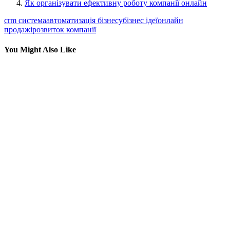
Як організувати ефективну роботу компанії онлайн
crm система
автоматизація бізнесу
бізнес ідеї
онлайн
продажі
розвиток компанії
You Might Also Like