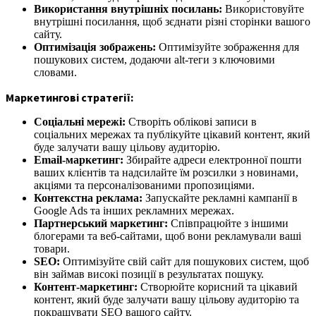
Використання внутрішніх посилань:
Використовуйте
внутрішні посилання, щоб зєднати різні сторінки вашого
сайту.
Оптимізація зображень:
Оптимізуйте зображення для
пошукових систем, додаючи alt-теги з ключовими
словами.
Маркетингові стратегії:
Соціальні мережі:
Створіть облікові записи в
соціальних мережах та публікуйте цікавий контент, який
буде залучати вашу цільову аудиторію.
Email-маркетинг:
Збирайте адреси електронної пошти
ваших клієнтів та надсилайте їм розсилки з новинами,
акціями та персоналізованими пропозиціями.
Контекстна реклама:
Запускайте рекламні кампанії в
Google Ads та інших рекламних мережах.
Партнерський маркетинг:
Співпрацюйте з іншими
блогерами та веб-сайтами, щоб вони рекламували ваші
товари.
SEO:
Оптимізуйте свій сайт для пошукових систем, щоб
він займав високі позиції в результатах пошуку.
Контент-маркетинг:
Створюйте корисний та цікавий
контент, який буде залучати вашу цільову аудиторію та
покращувати SEO вашого сайту.