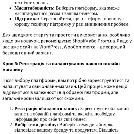
технічних знань.
Масштабованість:
Виберіть платформу, яка зможе
масштабуватися разом з вашим бізнесом.
Підтримка:
Переконайтеся, що платформа пропонує
хорошу технічну підтримку у разі виникнення проблем.
Для швидкого старту та простоти використання, особливо
якщо ви новачок, рекомендуємо Shopify або Prom.ua. Якщо у
вас вже є сайт на WordPress, WooCommerce – це хороший
безкоштовний варіант.
Крок 3: Реєстрація та налаштування вашого онлайн-
магазину
Після вибору платформи, вам потрібно зареєструватися та
налаштувати свій онлайн-магазин. Цей процес може дещо
відрізнятися в залежності від обраної платформи, але
загальні кроки залишаються схожими.
Реєстрація облікового запису:
Зареєструйте обліковий
запис на обраній платформі та вкажіть необхідну
інформацію про себе та свій бізнес.
Вибір теми дизайну:
Виберіть тему дизайну, яка
відповідає вашому бренду та продуктам. Більшість