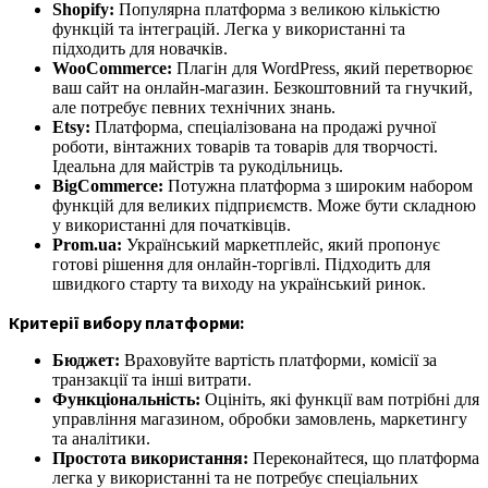
Shopify:
Популярна платформа з великою кількістю
функцій та інтеграцій. Легка у використанні та
підходить для новачків.
WooCommerce:
Плагін для WordPress, який перетворює
ваш сайт на онлайн-магазин. Безкоштовний та гнучкий,
але потребує певних технічних знань.
Etsy:
Платформа, спеціалізована на продажі ручної
роботи, вінтажних товарів та товарів для творчості.
Ідеальна для майстрів та рукодільниць.
BigCommerce:
Потужна платформа з широким набором
функцій для великих підприємств. Може бути складною
у використанні для початківців.
Prom.ua:
Український маркетплейс, який пропонує
готові рішення для онлайн-торгівлі. Підходить для
швидкого старту та виходу на український ринок.
Критерії вибору платформи:
Бюджет:
Враховуйте вартість платформи, комісії за
транзакції та інші витрати.
Функціональність:
Оцініть, які функції вам потрібні для
управління магазином, обробки замовлень, маркетингу
та аналітики.
Простота використання:
Переконайтеся, що платформа
легка у використанні та не потребує спеціальних