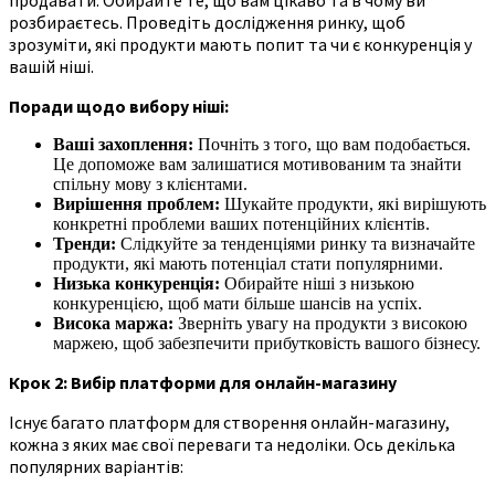
розбираєтесь. Проведіть дослідження ринку, щоб
зрозуміти, які продукти мають попит та чи є конкуренція у
вашій ніші.
Поради щодо вибору ніші:
Ваші захоплення:
Почніть з того, що вам подобається.
Це допоможе вам залишатися мотивованим та знайти
спільну мову з клієнтами.
Вирішення проблем:
Шукайте продукти, які вирішують
конкретні проблеми ваших потенційних клієнтів.
Тренди:
Слідкуйте за тенденціями ринку та визначайте
продукти, які мають потенціал стати популярними.
Низька конкуренція:
Обирайте ніші з низькою
конкуренцією, щоб мати більше шансів на успіх.
Висока маржа:
Зверніть увагу на продукти з високою
маржею, щоб забезпечити прибутковість вашого бізнесу.
Крок 2: Вибір платформи для онлайн-магазину
Існує багато платформ для створення онлайн-магазину,
кожна з яких має свої переваги та недоліки. Ось декілька
популярних варіантів: